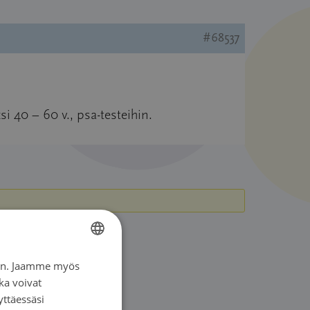
#68537
si 40 – 60 v., psa-testeihin.
iin. Jaamme myös
FINNISH
ka voivat
SWEDISH
yttäessäsi