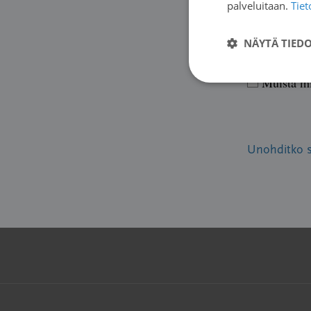
palveluitaan.
Tie
Salasana
NÄYTÄ TIED
Muista m
Unohditko 