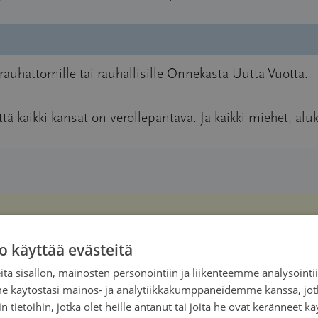
e rauhattomille tai rauhallisille Onnekasta Uutta Vuotta.
tä kaikki kansat on verollepantava. Ja kaikki miehet, aluk
o käyttää evästeitä
i
tä sisällön, mainosten personointiin ja liikenteemme analysoint
me käytöstäsi mainos- ja analytiikkakumppaneidemme kanssa, jot
 tietoihin, jotka olet heille antanut tai joita he ovat keränneet kä