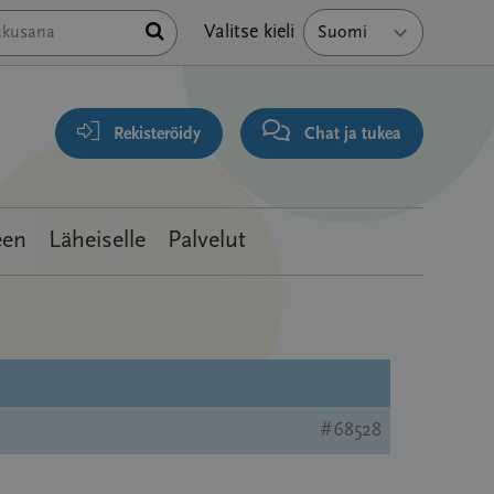
Hae
Valitse kieli
Rekisteröidy
Chat ja tukea
een
Läheiselle
Palvelut
#68528