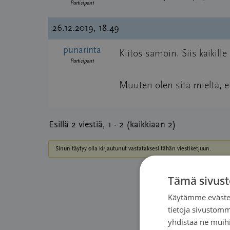
Participant
26.12.2019, 18.49
punarinta
Kiitos samoin. Siis kaikill
Participant
Muuten olen sitä mieltä, et
Esillä 2 viestiä, 1 - 2 (kaikkiaan 2)
Sinun täytyy olla kirjautunut vastataksesi tähän viestiketjuun.
Tämä sivust
Käyttäjänim
Käytämme evästei
tietoja sivustom
yhdistää ne muihin