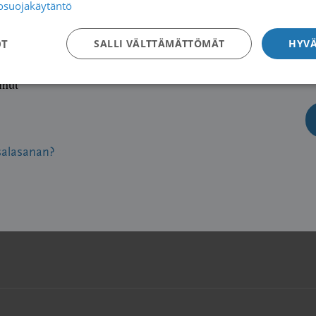
tosuojakäytäntö
OT
SALLI VÄLTTÄMÄTTÖMÄT
HYVÄ
inut
salasanan?