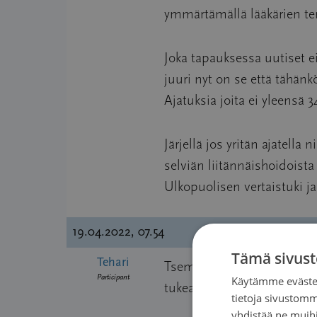
ymmärtämällä lääkärien ter
Joka tapauksessa uutiset e
juuri nyt on se että tähän
Ajatuksia joita ei yleensä
Järjellä jos yritän ajatell
selviän liitännäishoidoista
Ulkopuolisen vertaistuki ja
19.04.2022, 07.54
Tämä sivust
Tehari
Tsemppiä vaan ja positiivis
Participant
Käytämme evästei
tukea itsellesi.
tietoja sivustom
yhdistää ne muihin