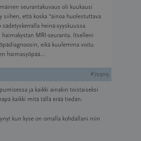
mmäinen seurantakuvaus oli kuukausi
y siihen, että koska ”ainoa huolestuttava
40 sädetyskerralla heinä-syyskuussa
 haimakystan MRI-seuranta. Itselleni
asyöpädiagnoosin, eikä kuulemma voitu
nnen haimasyöpää…
#72909
umisessa ja kaikki ainakin toistaiseksi
äpä kaikki mitä tällä erää tiedän.
tynyt kun kyse on omalla kohdallani niin