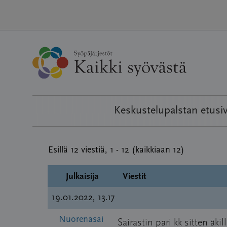
Hyppää
sisältöön
Keskustelupalstan etusi
Esillä 12 viestiä, 1 - 12 (kaikkiaan 12)
Julkaisija
Viestit
19.01.2022, 13.17
Nuorenasai
Sairastin pari kk sitten äk