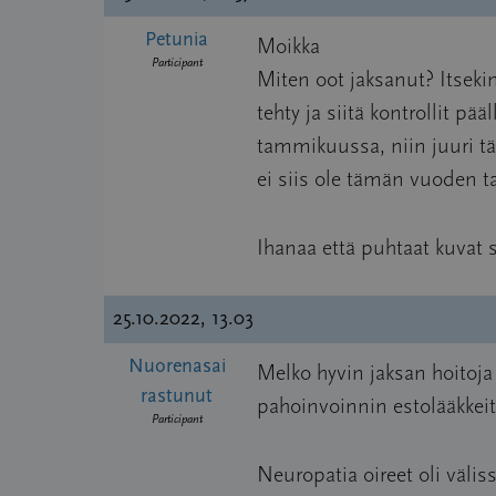
Petunia
Moikka
Participant
Miten oot jaksanut? Itsekin
tehty ja siitä kontrollit pä
tammikuussa, niin juuri tä
ei siis ole tämän vuoden ta
Ihanaa että puhtaat kuvat s
25.10.2022, 13.03
Nuorenasai
Melko hyvin jaksan hoitoja
rastunut
pahoinvoinnin estolääkkeit
Participant
Neuropatia oireet oli väl