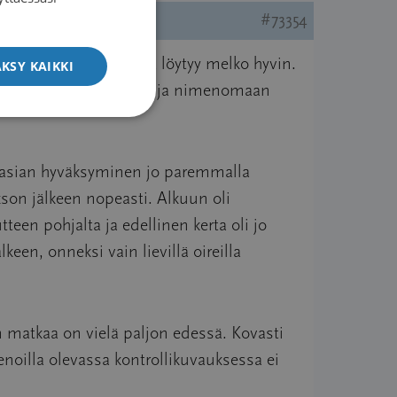
ENGLISH
#73354
ja joista vertaistukea löytyy melko hyvin.
KSY KAIKKI
loin diagnoosivaiheessa ja nimenomaan
ja asian hyväksyminen jo paremmalla
son jälkeen nopeasti. Alkuun oli
teen pohjalta ja edellinen kerta oli jo
en, onneksi vain lievillä oireilla
n matkaa on vielä paljon edessä. Kovasti
enoilla olevassa kontrollikuvauksessa ei