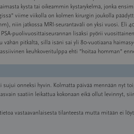
 haimasta kysta tai oikeammin kystarykelmä, jonka ensi
gissä” viime viikolla on kolmen kirurgin joukolla päädytt
 mm), niin jatkossa MRI-seurantaväli on yksi vuosi. Eli 
SA-puolivuosittaiseurannan lisäksi pyörii vuosittainen
 vähän pitkältä, sillä isäni sai yli 80-vuotiaana haim
massiivinen keuhkoveritulppa ehti ”hoitaa homman” e
ki sujui onneksi hyvin. Kolmatta päivää mennään nyt toip
asvain saatiin leikattua kokonaan eikä ollut levinnyt, siin
tietoa vastaavanlaisesta tilanteesta mutta mitään ei löy