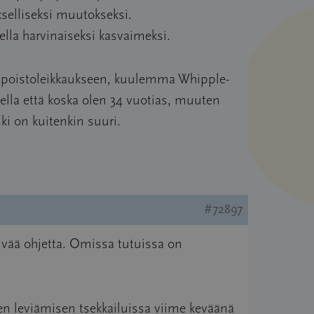
kselliseksi muutokseksi.
ella harvinaiseksi kasvaimeksi.
en poistoleikkaukseen, kuulemma Whipple-
itella että koska olen 34 vuotias, muuten
i on kuitenkin suuri.
#72897
vää ohjetta. Omissa tutuissa on
en leviämisen tsekkailuissa viime keväänä