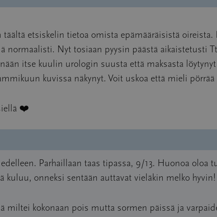
 täältä etsiskelin tietoa omista epämääräisistä oireista
ällä normaalisti. Nyt tosiaan pyysin päästä aikaistetusti Tt
nään itse kuulin urologin suusta että maksasta löytynyt 
mmikuun kuvissa näkynyt. Voit uskoa että mieli pörrää ja
iellä ❤️
 edelleen. Parhaillaan taas tipassa, 9/13. Huonoa oloa
ä kuluu, onneksi sentään auttavat vieläkin melko hyvin!
issä miltei kokonaan pois mutta sormen päissä ja varpa