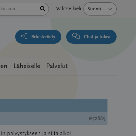
Hae
Valitse kieli
Rekisteröidy
Chat ja tukea
een
Läheiselle
Palvelut
#72885
in päivystykseen ja siitä alkoi