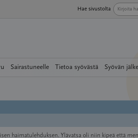
Hae sivustolta
vu
Sairastuneelle
Tietoa syövästä
Syövän jälk
illisen haimatulehduksen. Ylävatsa oli niin kipeä että men