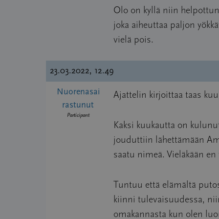
Olo on kyllä niin helpottu
joka aiheuttaa paljon yökkäy
vielä pois.
23.03.2022, 12.49
Nuorenasai
Ajattelin kirjoittaa taas ku
rastunut
Participant
Kaksi kuukautta on kulunu
jouduttiin lähettämään Ame
saatu nimeä. Vieläkään en t
Tuntuu että elämältä putosi 
kiinni tulevaisuudessa, ni
omakannasta kun olen luonte