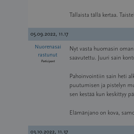
Tällaista tällä kertaa. Taist
05.09.2022, 11.17
Nuorenasai
Nyt vasta huomasin oman vir
rastunut
saavutettu. Juuri sain kon
Participant
Pahoinvointiin sain heti a
puutumisen ja pistelyn muod
sen kestää kun keskittyy 
Elämänjano on kova, samoin
03.10.2022, 11.37