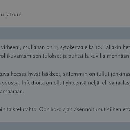
elu jatkuu!
heeni, mullahan on 13 sytokertaa eikä 10. Tälläkin hetke
trollikuvantamisen tulokset ja puhtailla kuvilla mennään
lkuvaiheessa hyvät lääkkeet, sittemmin on tullut jonkina
ossa. Infektioita on ollut yhteensä neljä, eli sairaalas
päämäärään.
 taistelutahto. Oon koko ajan asennoitunut siihen että