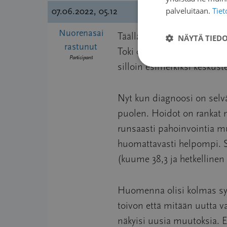
palveluitaan.
Tie
07.06.2022, 05.12
Nuorenasai
Täälläpä ei kovasti komment
NÄYTÄ TIED
rastunut
Toki olen tässä matkan var
Participant
silloin esimerkiksi keskus
Nyt kun diagnoosi on selvä
puolen. Hoidot on rankat m
runsaasti pahoinvointia mut
huomattavasti helpompi. Sa
(kuume 38,3 ja hetkellinen
Huomenna olisi kolmas syto
toivon että mitään uutta v
näkyisi uusia muutoksia. 