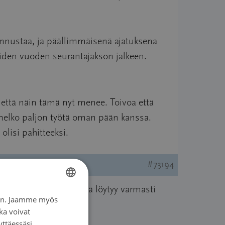
a ennustaa, ja päällimmäisenä ajatuksena
iiden vuoden seurantajakson jälkeen.
yä että näin tämä nyt menee. Toivoa että
is melko paljon työtä oman pään kanssa.
lisi pahitteeksi.
#73194
imasyöpäverkosto. Sieltä löytyy varmasti
iin. Jaamme myös
FINNISH
ka voivat
SWEDISH
yttäessäsi