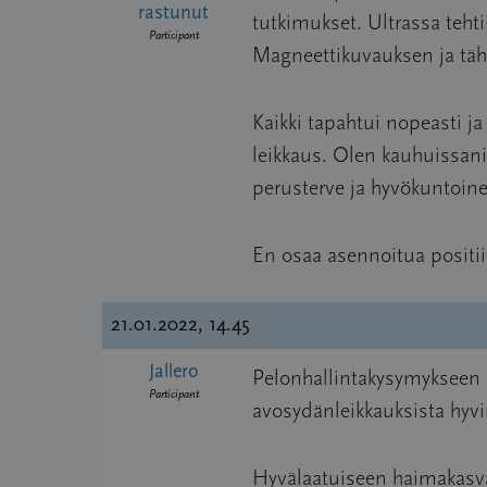
rastunut
tutkimukset. Ultrassa teht
Participant
Magneettikuvauksen ja tähy
Kaikki tapahtui nopeasti 
leikkaus. Olen kauhuissani 
perusterve ja hyvökuntoine
En osaa asennoitua positiiv
21.01.2022, 14.45
Jallero
Pelonhallintakysymykseen 
Participant
avosydänleikkauksista hyvin
Hyvälaatuiseen haimakasva