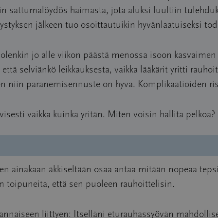
iin sattumalöydös haimasta, jota aluksi luultiin tulehdu
styksen jälkeen tuo osoittautuikin hyvänlaatuiseksi tod
ja olenkin jo alle viikon päästä menossa isoon kasvaim
että selviänkö leikkauksesta, vaikka lääkärit yritti rauho
n niin paranemisennuste on hyvä. Komplikaatioiden risk
isesti vaikka kuinka yritän. Miten voisin hallita pelkoa?
en ainakaan äkkiseltään osaa antaa mitään nopeaa tepsi
 toipuneita, että sen puoleen rauhoittelisin.
nnaiseen liittyen: Itselläni eturauhassyövän mahdollis