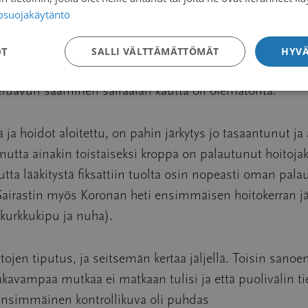
tosuojakäytäntö
ointia tapahdu. Onneksi Facebookista löytyi eri verkosto
OT
SALLI VÄLTTÄMÄTTÖMÄT
HYVÄ
rella huomannut että vahvin vertaistuen tarve oli tuol
teluavun saaminen sairaalan kautta oli olematonta.
 ja hoidot aloitettu, on pahin järkytys jo tasaantunut 
utta ainakin toistaiseksi kroppa on palautunut hoitojak
ta lääkitystä fiksattiin tuolta osin nopeasti oman palaut
irastin myös Koronan heti ensimmäisen hoitokerran jälke
 kurkkukipu ja nuha).
jen tiputus, ja seitsemän kertaa jäljellä. Toisin sanoe
akavampaa mutkaa ei matkaan tulisi ja että puolivälin ti
Ensimmäinen kontrollikuva oli puhdas