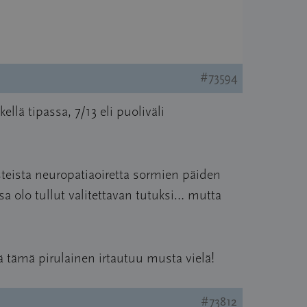
#73594
llä tipassa, 7/13 eli puoliväli
steista neuropatiaoiretta sormien päiden
sa olo tullut valitettavan tutuksi… mutta
 tämä pirulainen irtautuu musta vielä!
#73812