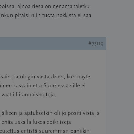
n poissa, ainoa riesa on nenämahaletku
inkun pitäisi niin tuota nokkista ei saa
#73119
 sain patologin vastauksen, kun näyte
inen kasvain että Suomessa sille ei
aatii liitännäishoitoja.
lkeen ja ajatuksetkin oli jo positiivisia ja
enää uskalla lukea epikriisejä
aiheutettua entistä suuremman paniikin