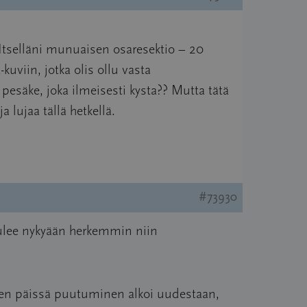
. Itselläni munuaisen osaresektio – 20
-kuviin, jotka olis ollu vasta
pesäke, joka ilmeisesti kysta?? Mutta tätä
 lujaa tällä hetkellä.
#73930
 tulee nykyään herkemmin niin
iden päissä puutuminen alkoi uudestaan,