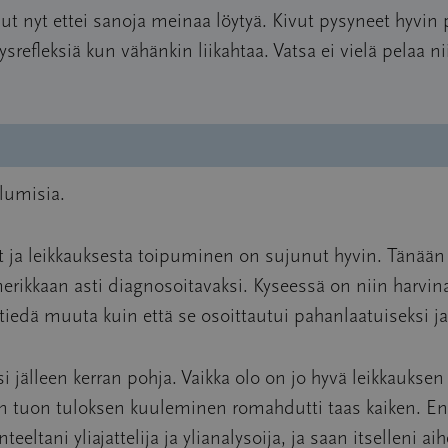
nut nyt ettei sanoja meinaa löytyä. Kivut pysyneet hyvi
srefleksiä kun vähänkin liikahtaa. Vatsa ei vielä pelaa ni
ulumisia.
t ja leikkauksesta toipuminen on sujunut hyvin. Tänään
rikkaan asti diagnosoitavaksi. Kyseessä on niin harvina
iedä muuta kuin että se osoittautui pahanlaatuiseksi ja v
jälleen kerran pohja. Vaikka olo on jo hyvä leikkauksen jä
in tuon tuloksen kuuleminen romahdutti taas kaiken. En 
eltani yliajattelija ja ylianalysoija, ja saan itselleni 