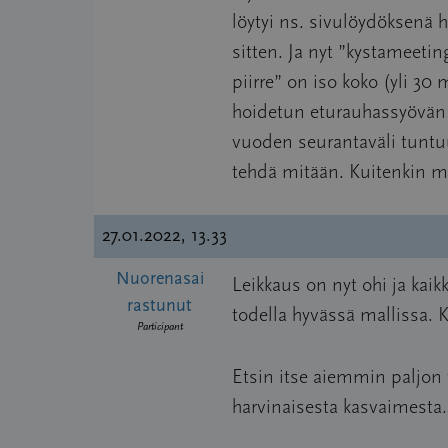
löytyi ns. sivulöydöksenä
sitten. Ja nyt ”kystameetin
piirre” on iso koko (yli 30
hoidetun eturauhassyövän P
vuoden seurantaväli tuntuu
tehdä mitään. Kuitenkin 
27.01.2022, 13.33
Nuorenasai
Leikkaus on nyt ohi ja kaik
rastunut
todella hyvässä mallissa. K
Participant
Etsin itse aiemmin paljon 
harvinaisesta kasvaimesta.