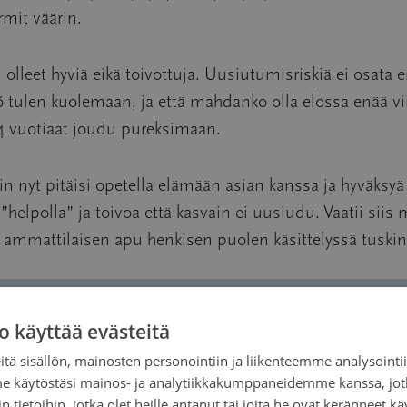
mit väärin.
i olleet hyviä eikä toivottuja. Uusiutumisriskiä ei osat
kö tulen kuolemaan, ja että mahdanko olla elossa enää v
 34 vuotiaat joudu pureksimaan.
a niin nyt pitäisi opetella elämään asian kanssa ja hyväks
 ”helpolla” ja toivoa että kasvain ei uusiudu. Vaatii si
 ammattilaisen apu henkisen puolen käsittelyssä tuskin o
o käyttää evästeitä
ta ajattelua. Jos olet facebookissa, niin sieltä löytyy ha
tä sisällön, mainosten personointiin ja liikenteemme analysoint
me käytöstäsi mainos- ja analytiikkakumppaneidemme kanssa, jot
 tietoihin, jotka olet heille antanut tai joita he ovat keränneet kä