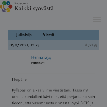
Hyppää
←
1
2
Esillä 2 viestiä, 21 - 22 (kaikkiaan 22)
sisältöön
Julkaisija
Viestit
05.07.2021, 12.23
#72159
Henna1234
Participant
Heipähei,
Kylläpäs on aikaa viime viestistäni. Tässä nyt
omalla kohdallani kävi niin, että perjantaina sain
tiedon, että vasemmasta rinnasta löytyi DCIS ja