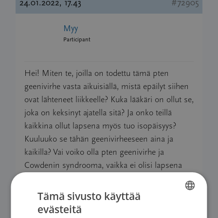
24.01.2022, 17.43
#72905
Myy
Participant
Hei! Miten te, joilla on todettu tämä pten
geenivirhe vasta aikuisiällä, mistä epäilyt siihen
ovat lähteneet liikkeelle? Kuka lääkäri on ollut se,
joka on keksinyt ajatella sitä? Ja onko teillä
kaikkina ollut lapsena myös tuo isopäisyys?
Kuuluuko se tähän geenivirheeseen aina ja
kaikilla? Vai voiko olla pten geenivirhe ja
Cowdenin syndrooma, vaikka ei olisi lapsena
ollut suuripäinen? Kiitos vastauksistanne, pohtii
täällä yksi, jolla näyttäisi olevan aika selkeästi
Tämä sivusto käyttää
Cowdeniin sopivaa papulaa suun limakalvoilla
evästeitä
FINNISH
sekä käsien, jalkojen ja korvanlehden iholla.