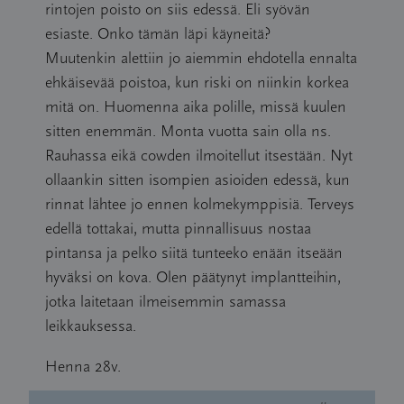
rintojen poisto on siis edessä. Eli syövän
esiaste. Onko tämän läpi käyneitä?
Muutenkin alettiin jo aiemmin ehdotella ennalta
ehkäisevää poistoa, kun riski on niinkin korkea
mitä on. Huomenna aika polille, missä kuulen
sitten enemmän. Monta vuotta sain olla ns.
Rauhassa eikä cowden ilmoitellut itsestään. Nyt
ollaankin sitten isompien asioiden edessä, kun
rinnat lähtee jo ennen kolmekymppisiä. Terveys
edellä tottakai, mutta pinnallisuus nostaa
pintansa ja pelko siitä tunteeko enään itseään
hyväksi on kova. Olen päätynyt implantteihin,
jotka laitetaan ilmeisemmin samassa
leikkauksessa.
Henna 28v.