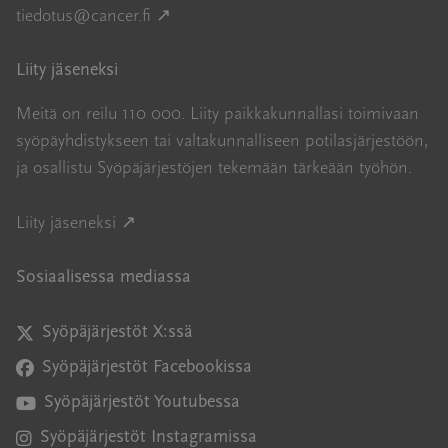
Avautuu uuteen ikkunaan
tiedotus@cancer.fi
↗
Liity jäseneksi
Meitä on reilu 110 000. Liity paikkakunnallasi toimivaan
syöpäyhdistykseen tai valtakunnalliseen potilasjärjestöön,
ja osallistu Syöpäjärjestöjen tekemään tärkeään työhön.
Avautuu uuteen ikkunaan
Liity jäseneksi ↗
Sosiaalisessa mediassa
Syöpäjärjestöt X:ssä
Avautuu uuteen ikkunaan
Syöpäjärjestöt Facebookissa
Avautuu uuteen ikkunaan
Syöpäjärjestöt Youtubessa
Avautuu uuteen ikkunaan
Syöpäjärjestöt Instagramissa