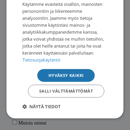
Käytämme evästeitä sisällön, mainosten
SWEDISH
Tällä hetkellä myös paljon tutkimuksia menossa,
personointiin ja liikenteemme
koska kasvainmerkkiaine CA12-5 koholla.
ENGLISH
analysointiin. Jaamme myös tietoja
sivustomme käytöstäsi mainos- ja
analytiikkakumppaneidemme kanssa,
←
1
2
Esillä 2 viestiä, 21 - 22 (kaikkiaan 22)
jotka voivat yhdistää ne muihin tietoihin,
jotka olet heille antanut tai joita he ovat
Sinun täytyy olla kirjautunut vastataksesi tähän viestiketjuun.
keränneet käyttäessäsi palveluitaan.
Tietosuojakäytäntö
Käyttäjänimi
HYVÄKSY KAIKKI
SALLI VÄLTTÄMÄTTÖMÄT
Salasana
NÄYTÄ TIEDOT
Muista minut