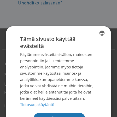
Unohditko salasanan?
Tämä sivusto käyttää
evästeitä
FINNISH
Käytämme evästeitä sisällön, mainosten
SWEDISH
personointiin ja liikenteemme
Yhteystiedot
ENGLISH
analysointiin. Jaamme myös tietoja
sivustomme käytöstäsi mainos- ja
Syöpäjärjestöt
analytiikkakumppaneidemme kanssa,
Unioninkatu 22, 00130 Helsinki
jotka voivat yhdistää ne muihin tietoihin,
puh. 09 135 331
jotka olet heille antanut tai joita he ovat
keränneet käyttäessäsi palveluitaan.
Tietosuojakäytäntö
Avautuu uuteen ikkunaan
tiedotus@cancer.fi
↗