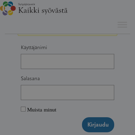
Hyppää
Sinun täytyy olla kirjautunut vastataksesi tähän viestiketjuun.
sisältöön
Käyttäjänimi
Salasana
Muista minut
Kirjaudu