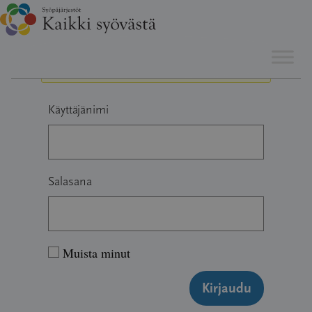
Hyppää
Sinun täytyy olla kirjautunut vastataksesi tähän viestiketjuun.
sisältöön
Käyttäjänimi
Salasana
Muista minut
Kirjaudu