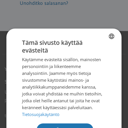
Unohditko salasanan?
Tämä sivusto käyttää
evästeitä
FINNISH
Käytämme evästeitä sisällön, mainosten
SWEDISH
personointiin ja liikenteemme
Yhteystiedot
ENGLISH
analysointiin. Jaamme myös tietoja
sivustomme käytöstäsi mainos- ja
Syöpäjärjestöt
analytiikkakumppaneidemme kanssa,
Unioninkatu 22, 00130 Helsinki
jotka voivat yhdistää ne muihin tietoihin,
puh. 09 135 331
jotka olet heille antanut tai joita he ovat
keränneet käyttäessäsi palveluitaan.
Tietosuojakäytäntö
Avautuu uuteen ikkunaan
tiedotus@cancer.fi
↗