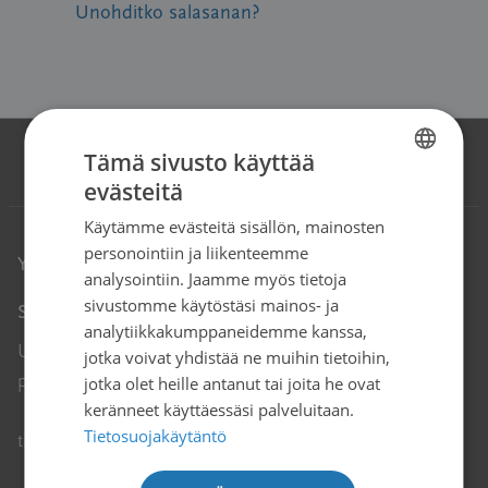
Unohditko salasanan?
Tämä sivusto käyttää
evästeitä
FINNISH
Käytämme evästeitä sisällön, mainosten
SWEDISH
personointiin ja liikenteemme
Yhteystiedot
ENGLISH
analysointiin. Jaamme myös tietoja
sivustomme käytöstäsi mainos- ja
Syöpäjärjestöt
analytiikkakumppaneidemme kanssa,
Unioninkatu 22, 00130 Helsinki
jotka voivat yhdistää ne muihin tietoihin,
puh. 09 135 331
jotka olet heille antanut tai joita he ovat
keränneet käyttäessäsi palveluitaan.
Tietosuojakäytäntö
Avautuu uuteen ikkunaan
tiedotus@cancer.fi
↗