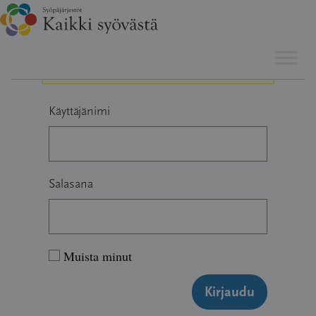
Hyppää
Sinun täytyy olla kirjautunut vastataksesi tähän viestiketjuun.
sisältöön
Käyttäjänimi
Salasana
Muista minut
Kirjaudu