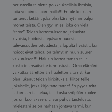
perusteella te olette poikkeuksellisia ihmisiä,
joita voi ainoastaan ihailla!!! En ole koskaan
tuntenut ketään, joka olisi kärsinyt niin paljon
monet teistä. Olen 53v. mies, joka on vielä
”terve”. Teidän kertomuksenne jatkuvista
kivuista, hoidoista, epävarmuudesta
tulevaisuuden pituudesta ja lopulta hyvästit, kun
hoidot eivät tehoa, on tehnyt minuun suuren
vaikutuksen!!! Halusin kertoa tämän teille,
koska te ansaitsette tunnustusta. Oma elämäni
vaikuttaa äärettömän huolettomalta nyt, kun
olen lukenut teidän kirjoituksia. Kiitos teille
jokaiselle, jotka kirjoitatte tänne! En pyydä teitä
jatkamaan taistelua, tjs., koska syöpään kuolee
jos on kuollakseen. Ei voi puhua taistelusta,
mielestäni se on harhaan johtava termi, kun