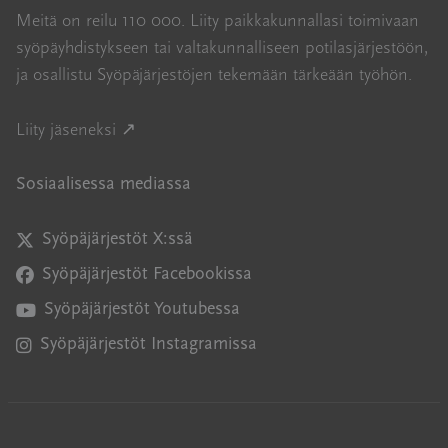
Meitä on reilu 110 000. Liity paikkakunnallasi toimivaan
syöpäyhdistykseen tai valtakunnalliseen potilasjärjestöön,
ja osallistu Syöpäjärjestöjen tekemään tärkeään työhön.
Avautuu uuteen ikkunaan
Liity jäseneksi ↗
Sosiaalisessa mediassa
Syöpäjärjestöt X:ssä
Avautuu uuteen ikkunaan
Syöpäjärjestöt Facebookissa
Avautuu uuteen ikkunaan
Syöpäjärjestöt Youtubessa
Avautuu uuteen ikkunaan
Syöpäjärjestöt Instagramissa
Avautuu uuteen ikkunaan