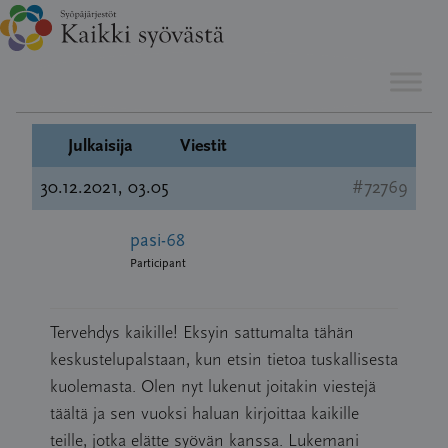
Hyppää
Esillä 1 viesti (kaikkiaan 1)
sisältöön
Julkaisija
Viestit
30.12.2021, 03.05
#72769
pasi-68
Participant
Tervehdys kaikille! Eksyin sattumalta tähän
keskustelupalstaan, kun etsin tietoa tuskallisesta
kuolemasta. Olen nyt lukenut joitakin viestejä
täältä ja sen vuoksi haluan kirjoittaa kaikille
teille, jotka elätte syövän kanssa. Lukemani