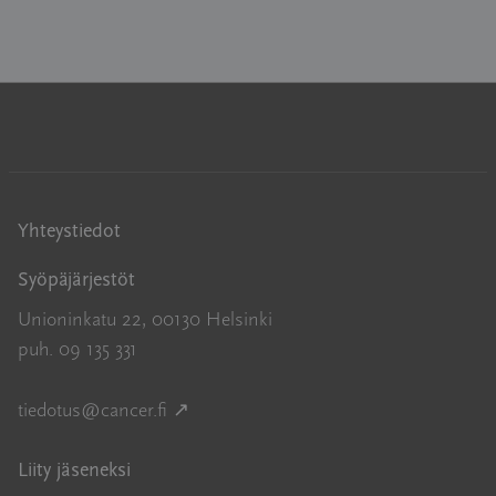
Yhteystiedot
Syöpäjärjestöt
Unioninkatu 22, 00130 Helsinki
puh. 09 135 331
Avautuu uuteen ikkunaan
tiedotus@cancer.fi
↗
Liity jäseneksi