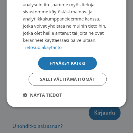
ENGLISH
analysointiin. Jaamme myös tietoja
Esillä 1 viesti (kaikkiaan 1)
sivustomme käytöstäsi mainos- ja
analytiikkakumppaneidemme kanssa,
Sinun täytyy olla kirjautunut vastataksesi tähän viestiketjuun.
jotka voivat yhdistää ne muihin tietoihin,
jotka olet heille antanut tai joita he ovat
Käyttäjänimi
keränneet käyttäessäsi palveluitaan.
Tietosuojakäytäntö
HYVÄKSY KAIKKI
Salasana
SALLI VÄLTTÄMÄTTÖMÄT
NÄYTÄ TIEDOT
Muista minut
Kirjaudu
Unohditko salasanan?