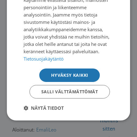
Käytämme evästeitä sisällön, mainosten
SWEDISH
sitten
personointiin ja liikenteemme
ENGLISH
analysointiin. Jaamme myös tietoja
inkeri
sivustomme käytöstäsi mainos- ja
Kuinka tukea
analytiikkakumppaneidemme kanssa,
3
3
5 years, 5
puolisoa?
jotka voivat yhdistää ne muihin tietoihin,
months
jotka olet heille antanut tai joita he ovat
sitten
Aloittanut:
Ananassu
keränneet käyttäessäsi palveluitaan.
Rae
Tietosuojakäytäntö
Parantumaton
3
7
5 years, 6
HYVÄKSY KAIKKI
keuhkosyöpä
months
sitten
Aloittanut:
Rippe
SALLI VÄLTTÄMÄTTÖMÄT
Rippe
NÄYTÄ TIEDOT
puolisolla
1
2
5 years, 8
ruokatorven syöpä
months
sitten
Aloittanut:
EmaliLeo