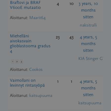
Braftovi ja BRAF
4
10
3 years, 10
V600E mutaatio
months
sitten
Aloittanut:
Maarit64
naksitralli
Miehelläni
23
43
4 years, 5
aivokasvain
months
glioblastooma gradus
sitten
4
KIA Stinger GT
1
2
3
Aloittanut:
Cookos
Vaimollani on
1
1
4 years, 5
levinnyt rintasyöpä
months
sitten
Aloittanut:
kaitsupuuma
kaitsupuuma