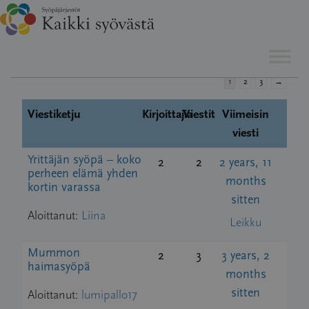
Hyppää
Esillä 15 viestiketjua, 1 - 15 (kaikkiaan 41)
sisältöön
1
2
3
→
Viestiketju
Kirjoittajia
Viestit
Viimeisin
viesti
Yrittäjän syöpä – koko
2
2
2 years, 11
perheen elämä yhden
months
kortin varassa
sitten
Aloittanut:
Liina
Leikku
Mummon
2
3
3 years, 2
haimasyöpä
months
sitten
Aloittanut:
lumipallo17