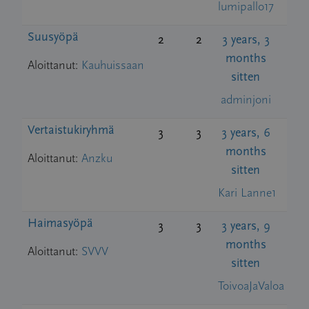
lumipallo17
Suusyöpä
2
2
3 years, 3
months
Aloittanut:
Kauhuissaan
sitten
adminjoni
Vertaistukiryhmä
3
3
3 years, 6
months
Aloittanut:
Anzku
sitten
Kari Lanne1
Haimasyöpä
3
3
3 years, 9
months
Aloittanut:
SVVV
sitten
ToivoaJaValoa