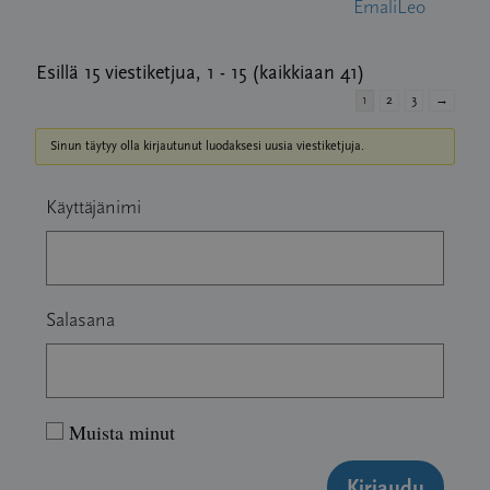
EmaliLeo
Esillä 15 viestiketjua, 1 - 15 (kaikkiaan 41)
1
2
3
→
Sinun täytyy olla kirjautunut luodaksesi uusia viestiketjuja.
Käyttäjänimi
Salasana
Muista minut
Kirjaudu