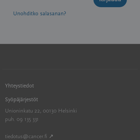
Unohditko salasanan?
Yhteystiedot
Syöpäjärjestöt
Unioninkatu 22, 00130 Helsinki
puh. 09 135 331
Avautuu uuteen ikkunaan
tiedotus@cancer.fi
↗