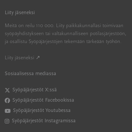
Liity jäseneksi
Meitä on reilu 110 000. Liity paikkakunnallasi toimivaan
syöpäyhdistykseen tai valtakunnalliseen potilasjärjestöön,
ja osallistu Syöpäjärjestöjen tekemään tärkeään työhön.
Avautuu uuteen ikkunaan
Liity jäseneksi ↗
Sosiaalisessa mediassa
Syöpäjärjestöt X:ssä
Avautuu uuteen ikkunaan
Syöpäjärjestöt Facebookissa
Avautuu uuteen ikkunaan
Syöpäjärjestöt Youtubessa
Avautuu uuteen ikkunaan
Syöpäjärjestöt Instagramissa
Avautuu uuteen ikkunaan