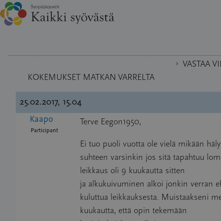
Hyppää
›
›
KESKUSTELUFOORUMI
MIESTEN SYÖVÄT
sisältöön
›
ERS KOKEMUKSET MATKAN VARRELTA
VASTAA VI
KOKEMUKSET MATKAN VARRELTA
25.02.2017, 15.04
Kaapo
Terve Eegon1950,
Participant
Ei tuo puoli vuotta ole vielä mikään häly
suhteen varsinkin jos sitä tapahtuu loma
leikkaus oli 9 kuukautta sitten
ja alkukuivuminen alkoi jonkin verran e
kuluttua leikkauksesta. Muistaakseni 
kuukautta, että opin tekemään