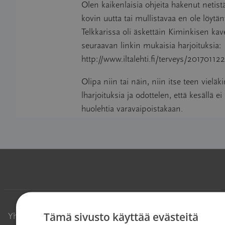
Olen kaikenlaisia ohjeita hakenut netis
kovin uutta tai mullistavaa en ole löytän
Telkkarissa oli äskettäin Kiminkisen kaver
seuraavan linkin mukaisia harjoituksia:
http://www.iltalehti.fi/terveys/201701
Olipa niin tai näin, niin itse teen vieläk
lharjoituksia ja odottelen, että kesällä ei
huolehtia varavaipoistakaan.
Tämä sivusto käyttää evästeitä
Yhteystiedot