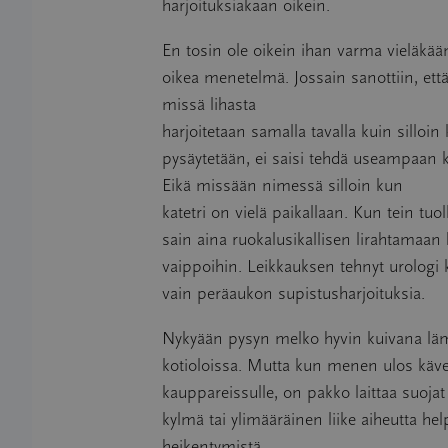
harjoituksiakaan oikein.
En tosin ole oikein ihan varma vieläkään 
oikea menetelmä. Jossain sanottiin, että 
missä lihasta
harjoitetaan samalla tavalla kuin silloin
pysäytetään, ei saisi tehdä useampaan 
Eikä missään nimessä silloin kun
katetri on vielä paikallaan. Kun tein tuoll
sain aina ruokalusikallisen lirahtamaan 
vaippoihin. Leikkauksen tehnyt urologi
vain peräaukon supistusharjoituksia.
Nykyään pysyn melko hyvin kuivana lä
kotioloissa. Mutta kun menen ulos käve
kauppareissulle, on pakko laittaa suojat
kylmä tai ylimääräinen liike aiheutta he
heikentymistä.