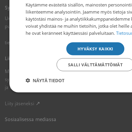
Käytämme evästeitä sisällön, mainosten personointii
Syöpäjärjestöt
liikenteemme analysointiin. Jaamme myös tietoja 
Unioninkatu 22, 00130 Helsinki
käytöstäsi mainos- ja analytiikkakumppaneidemme k
voivat yhdistää ne muihin tietoihin, jotka olet heille a
puh. 09 135 331
he ovat keränneet käyttäessäsi palveluitaan.
Tietosu
Avautuu uuteen ikkunaan
tiedotus@cancer.fi
↗
HYVÄKSY KAIKKI
Liity jäseneksi
SALLI VÄLTTÄMÄTTÖMÄT
Meitä on reilu 110 000. Liity paikkakunnallasi toimivaan
syöpäyhdistykseen tai valtakunnalliseen potilasjärjestöön,
NÄYTÄ TIEDOT
ja osallistu Syöpäjärjestöjen tekemään tärkeään työhön.
Avautuu uuteen ikkunaan
Liity jäseneksi ↗
Sosiaalisessa mediassa