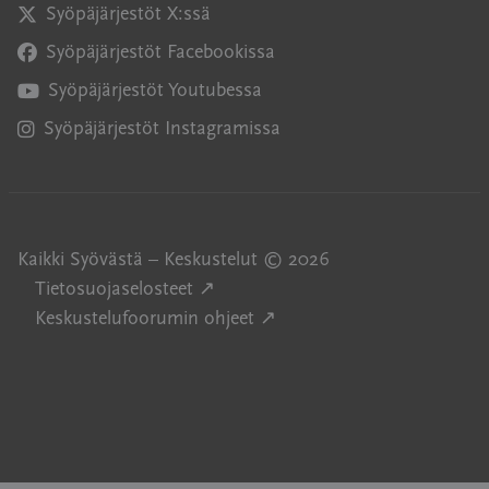
Syöpäjärjestöt X:ssä
Avautuu uuteen ikkunaan
Syöpäjärjestöt Facebookissa
Avautuu uuteen ikkunaan
Syöpäjärjestöt Youtubessa
Avautuu uuteen ikkunaan
Syöpäjärjestöt Instagramissa
Avautuu uuteen ikkunaan
Kaikki Syövästä – Keskustelut © 2026
Avautuu uuteen ikkunaan
Tietosuojaselosteet ↗
Avautuu uuteen ikkunaan
Keskustelufoorumin ohjeet ↗