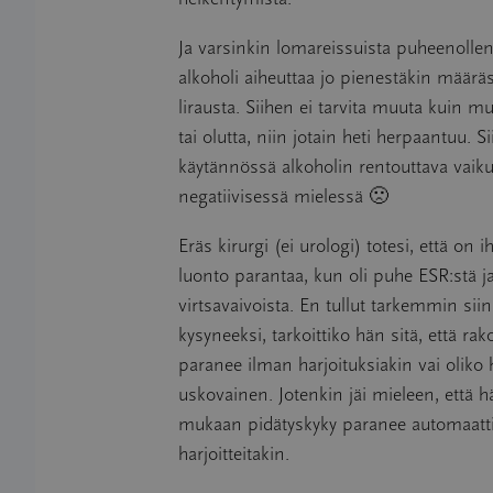
Ja varsinkin lomareissuista puheenollen
alkoholi aiheuttaa jo pienestäkin määräs
lirausta. Siihen ei tarvita muuta kuin mu
tai olutta, niin jotain heti herpaantuu. 
käytännössä alkoholin rentouttava vaiku
negatiivisessä mielessä 🙁
Eräs kirurgi (ei urologi) totesi, että on 
luonto parantaa, kun oli puhe ESR:stä ja
virtsavaivoista. En tullut tarkemmin siin
kysyneeksi, tarkoittiko hän sitä, että ra
paranee ilman harjoituksiakin vai olik
uskovainen. Jotenkin jäi mieleen, että
mukaan pidätyskyky paranee automaatti
harjoitteitakin.