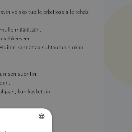
ysyin voisko tuolle erketioasialle tehdä
ä mulle määrätään.
sen vehkeeseen.
teluihin kannattaa suhtautua hiukan
kun sen suoritin.
piin.
hjaan, kun käskettiin.
a.
ä kotiin.
FINNISH