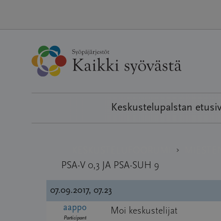
Hyppää
sisältöön
Keskustelupalstan etusi
›
KESKUSTELUFOORUMI
MIESTE
PSA-V 0,3 JA PSA-SUH 9
07.09.2017, 07.23
aappo
Moi keskustelijat
Participant