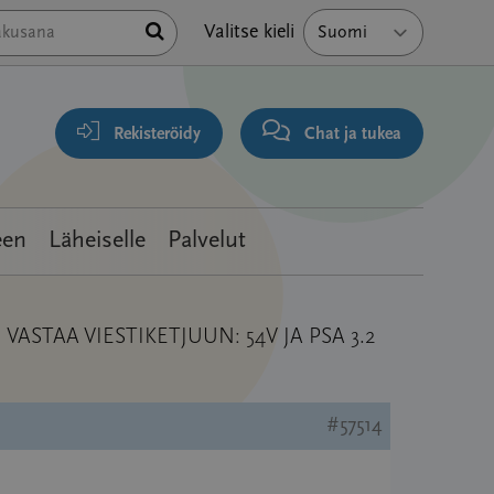
Hae
Valitse kieli
Rekisteröidy
Chat ja tukea
een
Läheiselle
Palvelut
VASTAA VIESTIKETJUUN: 54V JA PSA 3.2
#57514