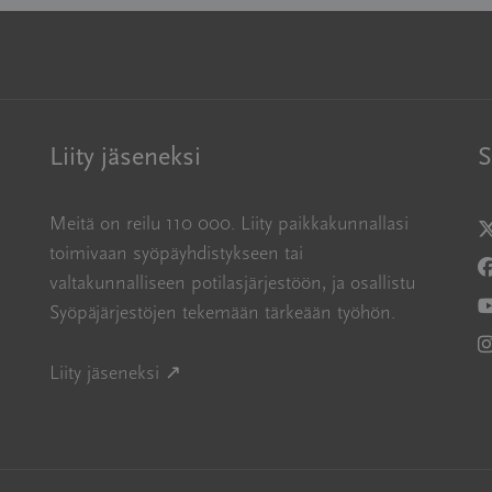
Liity jäseneksi
S
Meitä on reilu 110 000. Liity paikkakunnallasi
A
toimivaan syöpäyhdistykseen tai
A
valtakunnalliseen potilasjärjestöön, ja osallistu
Syöpäjärjestöjen tekemään tärkeään työhön.
A
A
Avautuu uuteen ikkunaan
Liity jäseneksi ↗