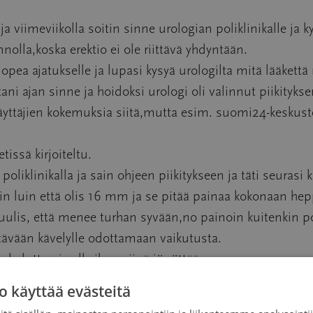
a viimeviikolla soitin sinne urologian poliklinikalle ja k
nolla,koska erektio ei ole riittävä yhdyntään.
suopea ajatukselle ja lupasi kysyä urologilta mitä lääkett
tani ajan sinne ja hoidoksi urologi oli valinnut piikityk
käyttäjien kokemuksia siitä,mutta esim. suomi24-keskus
issä kirjoiteltu.
 poliklinikalla ja sain ohjeen piikitykseen ja täti seurasi 
ain luin että olis 16 mm ja se pitää painaa kokonaan hep
luulis, että menee turhan syvään,no painoin kuitenkin po
ytävään kävelylle odottamaan vaikutusta.
 kuluttua ja alkoihan siinä jöpöttää.
 ja vartin päästä menin tädin luo kertomaan vaikutuksist
o käyttää evästeitä
yllä jo hommia pystyy hoitelemaan, niin sain luvan lähte