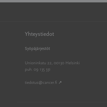
Yhteystiedot
Syöpäjärjestöt
Unioninkatu 22, 00130 Helsinki
puh. 09 135 331
Avautuu uuteen ikkunaan
tiedotus@cancer.fi
↗