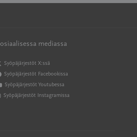
osiaalisessa mediassa
Syöpäjärjestöt X:ssä
vautuu uuteen ikkunaan
Syöpäjärjestöt Facebookissa
vautuu uuteen ikkunaan
Syöpäjärjestöt Youtubessa
vautuu uuteen ikkunaan
Syöpäjärjestöt Instagramissa
vautuu uuteen ikkunaan