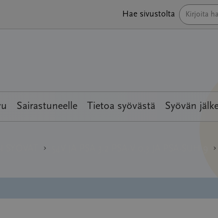
Hae sivustolta
vu
Sairastuneelle
Tietoa syövästä
Syövän jälk
›
›
N SYÖVÄT
54V JA PSA 3.2 PSA-V 0,3 JA PSA-SUH 9