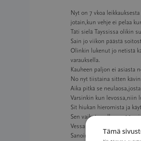
Nyt on 7 vkoa leikkauksesta j
jotain,kun vehje ei pelaa kun
Täti sielä Tayssissa olikin 
Sain jo viikon päästä soitos
Olinkin lukenut jo netistä 
varauksella.
Kauheen paljon ei asiasta net
No nyt tiistaina sitten kävin
Aika pitkä se neulaosa,jost
Varsinkin kun levossa,niin 
Sit hiukan hieromista ja kä
Sen vaikutus alkaa n. 10 min
Vessassa koikeilin kovuutta
Tämä sivust
Sanoin hänelle,että tuolla k