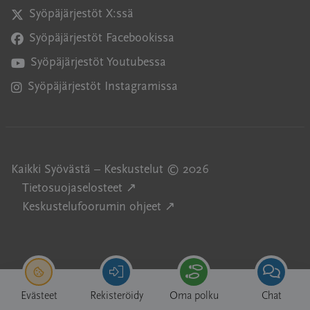
Syöpäjärjestöt X:ssä
Avautuu uuteen ikkunaan
Syöpäjärjestöt Facebookissa
Avautuu uuteen ikkunaan
Syöpäjärjestöt Youtubessa
Avautuu uuteen ikkunaan
Syöpäjärjestöt Instagramissa
Avautuu uuteen ikkunaan
Kaikki Syövästä – Keskustelut © 2026
Avautuu uuteen ikkunaan
Tietosuojaselosteet ↗
Avautuu uuteen ikkunaan
Keskustelufoorumin ohjeet ↗
Evästeet
Rekisteröidy
Oma polku
Chat