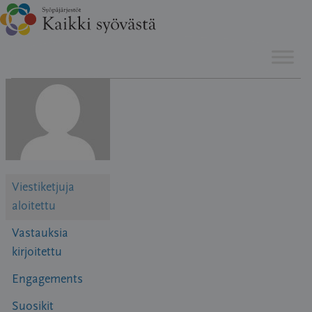
Hyppää
sisältöön
Viestiketjuja
aloitettu
Vastauksia
kirjoitettu
Engagements
Suosikit