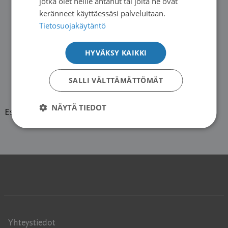
jotka olet heille antanut tai joita he ovat
keränneet käyttäessäsi palveluitaan.
Tietosuojakäytäntö
HYVÄKSY KAIKKI
SALLI VÄLTTÄMÄTTÖMÄT
NÄYTÄ TIEDOT
Esillä viestiketju 1 (1:stä)
Yhteystiedot