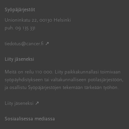
Syöpäjärjestöt
Unioninkatu 22, 00130 Helsinki
puh. 09 135 331
Avautuu uuteen ikkunaan
tiedotus@cancer.fi
↗
Liity jäseneksi
Meitä on reilu 110 000. Liity paikkakunnallasi toimivaan
syöpäyhdistykseen tai valtakunnalliseen potilasjärjestöön,
ja osallistu Syöpäjärjestöjen tekemään tärkeään työhön.
Avautuu uuteen ikkunaan
Liity jäseneksi ↗
Sosiaalisessa mediassa