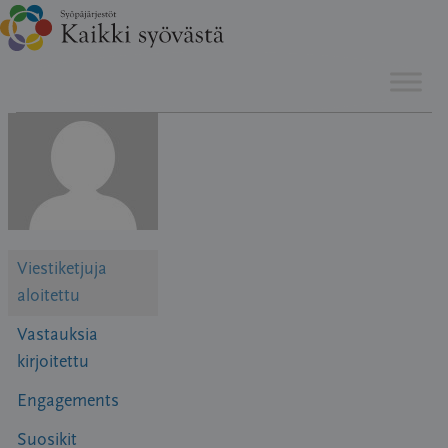
Hyppää
sisältöön
Viestiketjuja
aloitettu
Vastauksia
kirjoitettu
Engagements
Suosikit