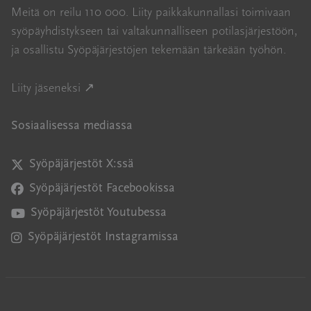
Meitä on reilu 110 000. Liity paikkakunnallasi toimivaan
syöpäyhdistykseen tai valtakunnalliseen potilasjärjestöön,
ja osallistu Syöpäjärjestöjen tekemään tärkeään työhön.
Avautuu uuteen ikkunaan
Liity jäseneksi ↗
Sosiaalisessa mediassa
Syöpäjärjestöt X:ssä
Avautuu uuteen ikkunaan
Syöpäjärjestöt Facebookissa
Avautuu uuteen ikkunaan
Syöpäjärjestöt Youtubessa
Avautuu uuteen ikkunaan
Syöpäjärjestöt Instagramissa
Avautuu uuteen ikkunaan