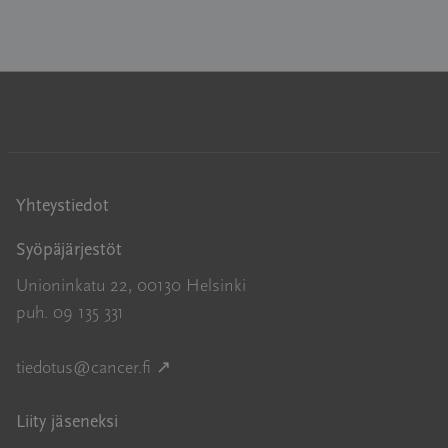
Yhteystiedot
Syöpäjärjestöt
Unioninkatu 22, 00130 Helsinki
puh. 09 135 331
Avautuu uuteen ikkunaan
tiedotus@cancer.fi
↗
Liity jäseneksi