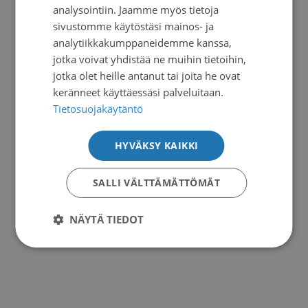
ENGLISH
analysointiin. Jaamme myös tietoja
sivustomme käytöstäsi mainos- ja
analytiikkakumppaneidemme kanssa,
jotka voivat yhdistää ne muihin tietoihin,
jotka olet heille antanut tai joita he ovat
keränneet käyttäessäsi palveluitaan.
Tietosuojakäytäntö
HYVÄKSY KAIKKI
SALLI VÄLTTÄMÄTTÖMÄT
NÄYTÄ TIEDOT