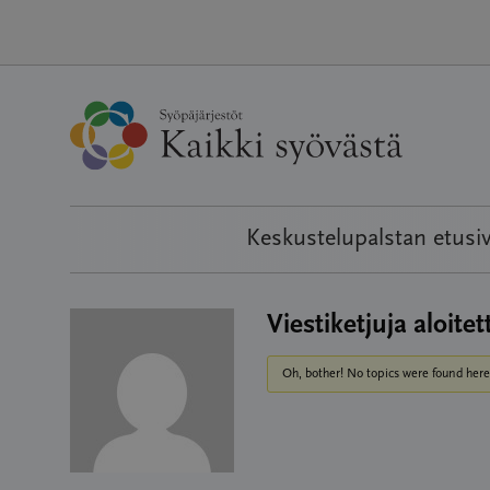
Hyppää
sisältöön
Keskustelupalstan etusi
Viestiketjuja aloitet
Oh, bother! No topics were found here