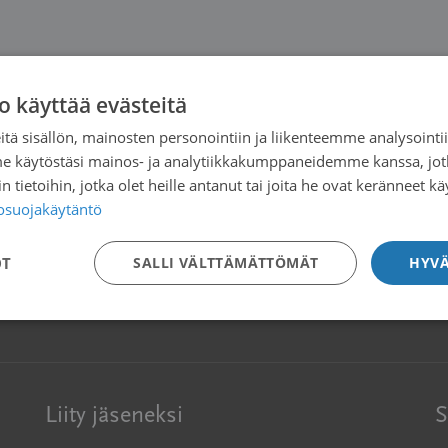
o käyttää evästeitä
tä sisällön, mainosten personointiin ja liikenteemme analysoint
me käytöstäsi mainos- ja analytiikkakumppaneidemme kanssa, jot
 tietoihin, jotka olet heille antanut tai joita he ovat keränneet kä
tosuojakäytäntö
OT
SALLI VÄLTTÄMÄTTÖMÄT
HYVÄ
Liity jäseneksi
S