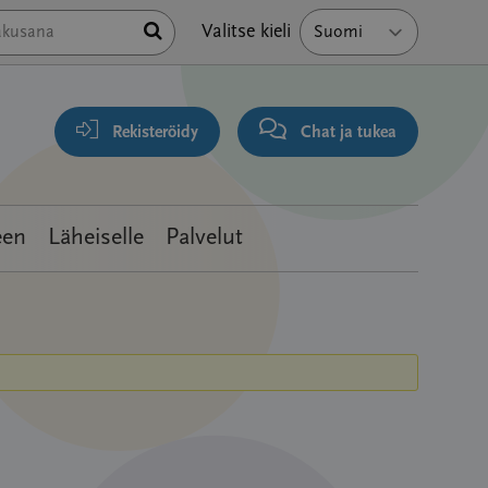
Hae
Valitse kieli
Rekisteröidy
Chat ja tukea
een
Läheiselle
Palvelut