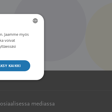
iin. Jaamme myös
FINNISH
ka voivat
SWEDISH
yttäessäsi
ENGLISH
KSY KAIKKI
osiaalisessa mediassa