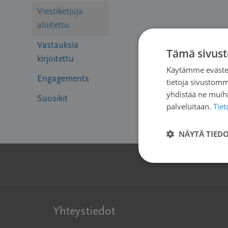
Viestiketjuja
aloitettu
Vastauksia
Tämä sivust
kirjoitettu
Käytämme evästei
Engagements
tietoja sivustom
yhdistää ne muihin
Suosikit
palveluitaan.
Tie
NÄYTÄ TIED
Yhteystiedot