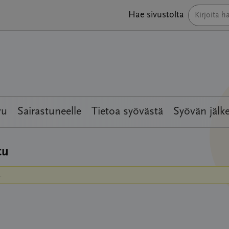
Hae sivustolta
vu
Sairastuneelle
Tietoa syövästä
Syövän jälk
tu
.