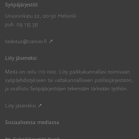
Syöpäjärjestöt
Unioninkatu 22, 00130 Helsinki
puh. 09 135 331
Avautuu uuteen ikkunaan
tiedotus@cancer.fi
↗
Liity jäseneksi
Meitä on reilu 110 000. Liity paikkakunnallasi toimivaan
syöpäyhdistykseen tai valtakunnalliseen potilasjärjestöön,
ja osallistu Syöpäjärjestöjen tekemään tärkeään työhön.
Avautuu uuteen ikkunaan
Liity jäseneksi ↗
Sosiaalisessa mediassa