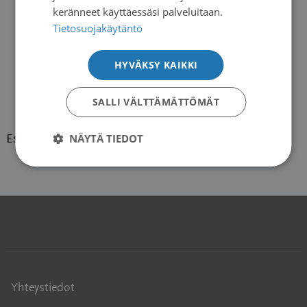
keränneet käyttäessäsi palveluitaan.
Tietosuojakäytäntö
HYVÄKSY KAIKKI
SALLI VÄLTTÄMÄTTÖMÄT
NÄYTÄ TIEDOT
Esillä viestiketju 1 (1:stä)
Yhteystiedot