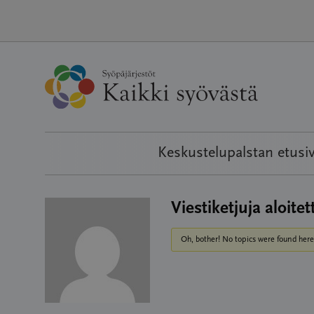
Hyppää
sisältöön
Keskustelupalstan etusi
Viestiketjuja aloitet
Oh, bother! No topics were found here