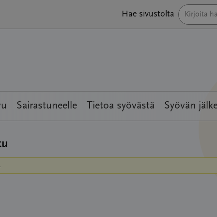
Hae sivustolta
vu
Sairastuneelle
Tietoa syövästä
Syövän jälk
tu
.