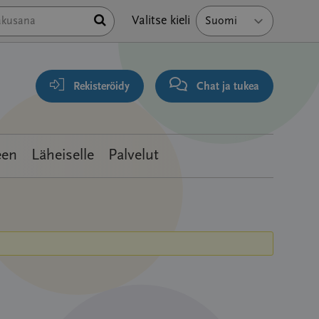
Hae
Valitse kieli
Rekisteröidy
Chat ja tukea
een
Läheiselle
Palvelut