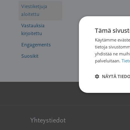
Viestiketjuja
aloitettu
Vastauksia
Tämä sivust
kirjoitettu
Käytämme evästei
Engagements
tietoja sivustom
yhdistää ne muihin
Suosikit
palveluitaan.
Tie
NÄYTÄ TIED
Yhteystiedot