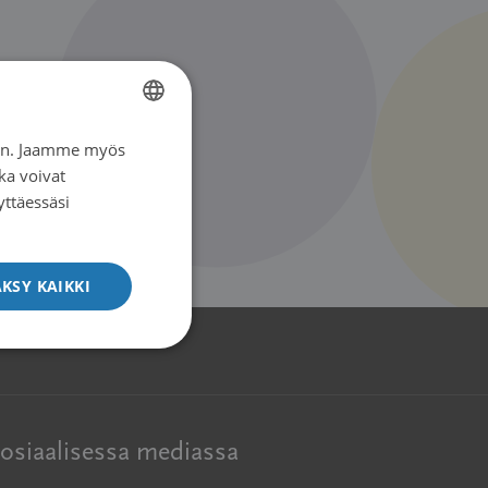
iin. Jaamme myös
FINNISH
ka voivat
SWEDISH
yttäessäsi
ENGLISH
KSY KAIKKI
osiaalisessa mediassa