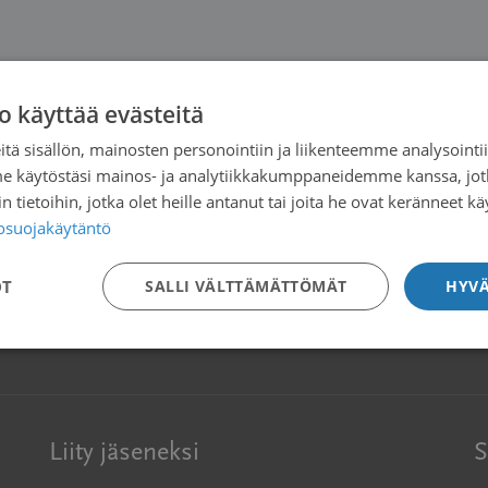
o käyttää evästeitä
tä sisällön, mainosten personointiin ja liikenteemme analysoint
me käytöstäsi mainos- ja analytiikkakumppaneidemme kanssa, jot
 tietoihin, jotka olet heille antanut tai joita he ovat keränneet kä
tosuojakäytäntö
OT
SALLI VÄLTTÄMÄTTÖMÄT
HYVÄ
Liity jäseneksi
S