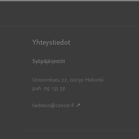
Yhteystiedot
Syöpäjärjestöt
Unioninkatu 22, 00130 Helsinki
puh. 09 135 331
Avautuu uuteen ikkunaan
tiedotus@cancer.fi
↗