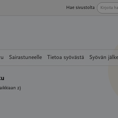
Hae sivustolta
vu
Sairastuneelle
Tietoa syövästä
Syövän jälk
tu
kaikkiaan 2)