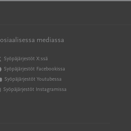
osiaalisessa mediassa
Syöpäjärjestöt X:ssä
vautuu uuteen ikkunaan
Syöpäjärjestöt Facebookissa
vautuu uuteen ikkunaan
Syöpäjärjestöt Youtubessa
vautuu uuteen ikkunaan
Syöpäjärjestöt Instagramissa
vautuu uuteen ikkunaan