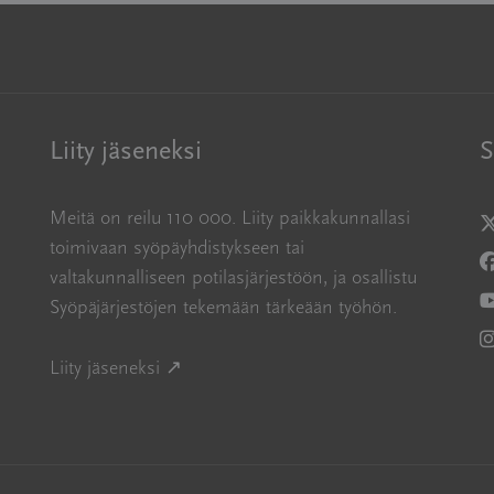
Liity jäseneksi
S
Meitä on reilu 110 000. Liity paikkakunnallasi
A
toimivaan syöpäyhdistykseen tai
A
valtakunnalliseen potilasjärjestöön, ja osallistu
Syöpäjärjestöjen tekemään tärkeään työhön.
A
A
Avautuu uuteen ikkunaan
Liity jäseneksi ↗