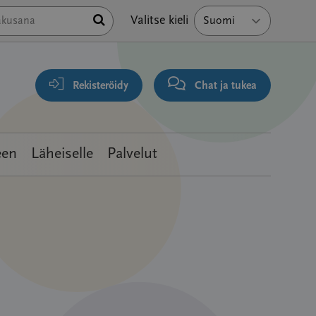
Hae
Valitse kieli
Rekisteröidy
Chat ja tukea
een
Läheiselle
Palvelut
Viestike
Kirjoitta
Viestit
Viimeis
viesti
Her2-
13
17
2
positii
years,