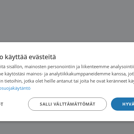
o käyttää evästeitä
tä sisällön, mainosten personointiin ja liikenteemme analysoint
me käytöstäsi mainos- ja analytiikkakumppaneidemme kanssa, jot
 tietoihin, jotka olet heille antanut tai joita he ovat keränneet kä
tosuojakäytäntö
OT
SALLI VÄLTTÄMÄTTÖMÄT
HYVÄ
kaikkiaan 2)