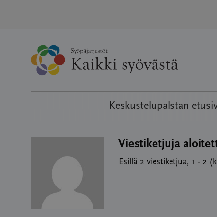
Hyppää
sisältöön
Keskustelupalstan etusi
Viestiketjuja aloitet
Esillä 2 viestiketjua, 1 - 2 (