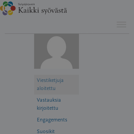
Hyppää
sisältöön
Viestiketjuja
aloitettu
Vastauksia
kirjoitettu
Engagements
Suosikit