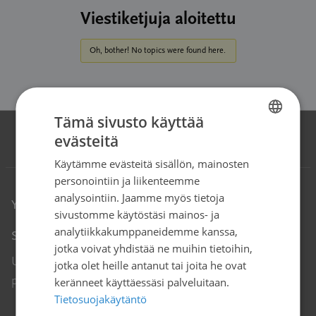
Viestiketjuja aloitettu
Oh, bother! No topics were found here.
Tämä sivusto käyttää
evästeitä
FINNISH
Käytämme evästeitä sisällön, mainosten
SWEDISH
personointiin ja liikenteemme
ENGLISH
analysointiin. Jaamme myös tietoja
Yhteystiedot
sivustomme käytöstäsi mainos- ja
analytiikkakumppaneidemme kanssa,
Syöpäjärjestöt
jotka voivat yhdistää ne muihin tietoihin,
Unioninkatu 22, 00130 Helsinki
jotka olet heille antanut tai joita he ovat
puh. 09 135 331
keränneet käyttäessäsi palveluitaan.
Tietosuojakäytäntö