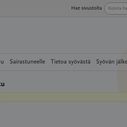
Hae sivustolta
vu
Sairastuneelle
Tietoa syövästä
Syövän jälk
tu
.