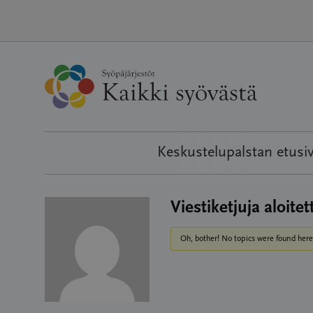
Hyppää
sisältöön
Keskustelupalstan etusi
Viestiketjuja aloitet
Oh, bother! No topics were found here