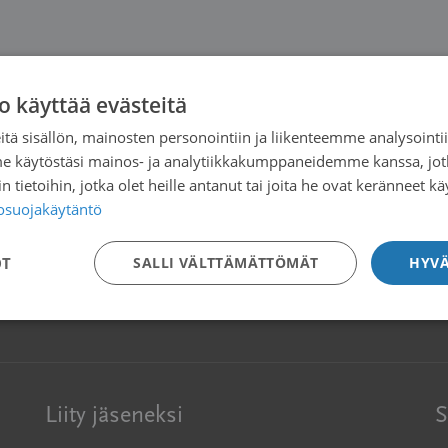
o käyttää evästeitä
tä sisällön, mainosten personointiin ja liikenteemme analysoint
me käytöstäsi mainos- ja analytiikkakumppaneidemme kanssa, jot
 tietoihin, jotka olet heille antanut tai joita he ovat keränneet kä
tosuojakäytäntö
OT
SALLI VÄLTTÄMÄTTÖMÄT
HYVÄ
Liity jäseneksi
S