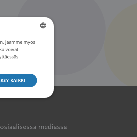
iin. Jaamme myös
FINNISH
ka voivat
SWEDISH
yttäessäsi
ENGLISH
KSY KAIKKI
osiaalisessa mediassa