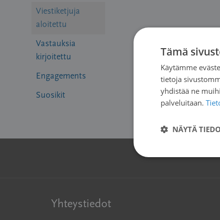
Viestiketjuja
aloitettu
Vastauksia
Tämä sivust
kirjoitettu
Käytämme evästei
Engagements
tietoja sivustom
yhdistää ne muihin
Suosikit
palveluitaan.
Tie
NÄYTÄ TIED
Yhteystiedot