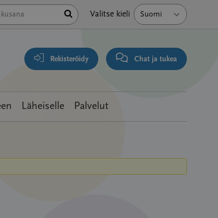
Hae
Valitse kieli
Rekisteröidy
Chat ja tukea
een
Läheiselle
Palvelut