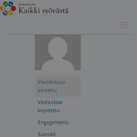
Hyppää
sisältöön
Viestiketjuja
aloitettu
Vastauksia
kirjoitettu
Engagements
Suosikit