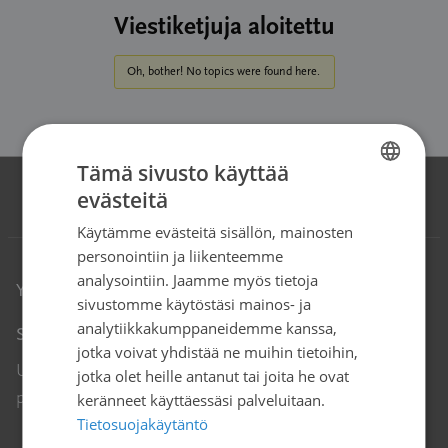
Viestiketjuja aloitettu
Oh, bother! No topics were found here.
Tämä sivusto käyttää
evästeitä
FINNISH
Käytämme evästeitä sisällön, mainosten
SWEDISH
personointiin ja liikenteemme
ENGLISH
analysointiin. Jaamme myös tietoja
Yhteystiedot
sivustomme käytöstäsi mainos- ja
analytiikkakumppaneidemme kanssa,
Syöpäjärjestöt
jotka voivat yhdistää ne muihin tietoihin,
Unioninkatu 22, 00130 Helsinki
jotka olet heille antanut tai joita he ovat
puh. 09 135 331
keränneet käyttäessäsi palveluitaan.
Tietosuojakäytäntö