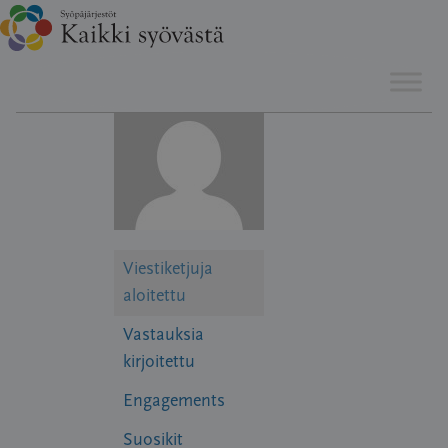
Hyppää
sisältöön
Viestiketjuja
aloitettu
Vastauksia
kirjoitettu
Engagements
Suosikit