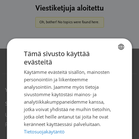
Viestiketjuja aloitettu
Oh, bother! No topics were found here.
Tämä sivusto käyttää
evästeitä
FINNISH
Käytämme evästeitä sisällön, mainosten
SWEDISH
personointiin ja liikenteemme
ENGLISH
analysointiin. Jaamme myös tietoja
Yhteystiedot
sivustomme käytöstäsi mainos- ja
analytiikkakumppaneidemme kanssa,
Syöpäjärjestöt
jotka voivat yhdistää ne muihin tietoihin,
Unioninkatu 22, 00130 Helsinki
jotka olet heille antanut tai joita he ovat
puh. 09 135 331
keränneet käyttäessäsi palveluitaan.
Tietosuojakäytäntö