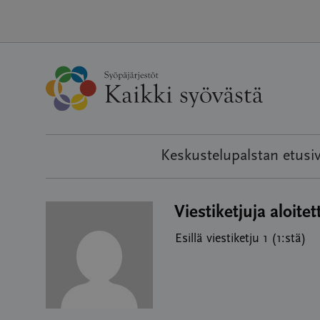
Hyppää
sisältöön
Keskustelupalstan etusi
Viestiketjuja aloitet
Esillä viestiketju 1 (1:stä)