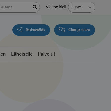
Hae
Valitse kieli
Rekisteröidy
Chat ja tukea
een
Läheiselle
Palvelut
Viestike
Kirjoitta
Viestit
Viimeis
viesti
Angrio
1
1
3
years,