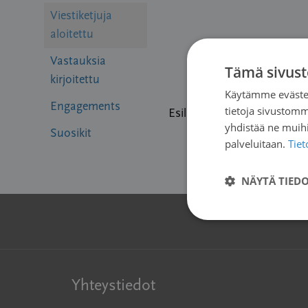
Viestiketjuja
aloitettu
Vastauksia
Tämä sivust
kirjoitettu
Käytämme evästei
Engagements
tietoja sivustom
Esillä viestiketju 1 (1:stä)
yhdistää ne muihin
Suosikit
palveluitaan.
Tie
NÄYTÄ TIED
Yhteystiedot