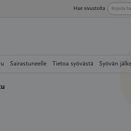
Hae sivustolta
vu
Sairastuneelle
Tietoa syövästä
Syövän jälk
tu