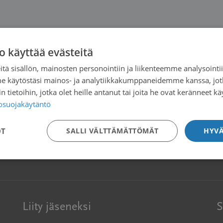
o käyttää evästeitä
tä sisällön, mainosten personointiin ja liikenteemme analysoint
me käytöstäsi mainos- ja analytiikkakumppaneidemme kanssa, jot
 tietoihin, jotka olet heille antanut tai joita he ovat keränneet kä
tosuojakäytäntö
OT
SALLI VÄLTTÄMÄTTÖMÄT
HYVÄ
Liity jäseneksi
S