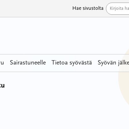
Hae sivustolta
vu
Sairastuneelle
Tietoa syövästä
Syövän jälk
tu