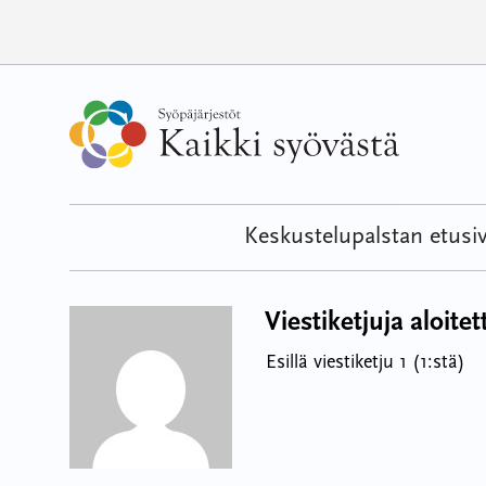
Hyppää
sisältöön
Keskustelupalstan etusi
Viestiketjuja aloitet
Esillä viestiketju 1 (1:stä)