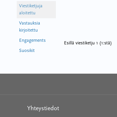
Viestiketjuja
aloitettu
Vastauksia
kirjoitettu
Engagements
Esillä viestiketju 1 (1:stä)
Suosikit
Yhteystiedot