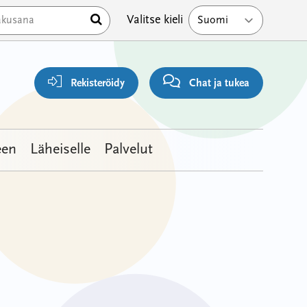
Hae
Valitse kieli
Rekisteröidy
Chat ja tukea
een
Läheiselle
Palvelut
Viestike
Kirjoitta
Viestit
Viimeis
viesti
Mesote
2
2
6
years,