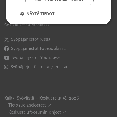
Avautuu uuteen ikkunaan
Liity jäseneksi ↗
NÄYTÄ TIEDOT
Sosiaalisessa mediassa
Syöpäjärjestöt X:ssä
Avautuu uuteen ikkunaan
Syöpäjärjestöt Facebookissa
Avautuu uuteen ikkunaan
Syöpäjärjestöt Youtubessa
Avautuu uuteen ikkunaan
Syöpäjärjestöt Instagramissa
Avautuu uuteen ikkunaan
Kaikki Syövästä – Keskustelut © 2026
Avautuu uuteen ikkunaan
Tietosuojaselosteet ↗
Avautuu uuteen ikkunaan
Keskustelufoorumin ohjeet ↗