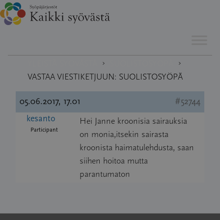
Hyppää
›
KESKUSTELUFOORUMI
sisältöön
›
›
YLEISTÄ SYÖVÄSTÄ
SUOLISTOSYÖPÄ
VASTAA VIESTIKETJUUN: SUOLISTOSYÖPÄ
05.06.2017, 17.01
#52744
kesanto
Hei Janne kroonisia sairauksia
Participant
on monia,itsekin sairasta
kroonista haimatulehdusta, saan
siihen hoitoa mutta
parantumaton