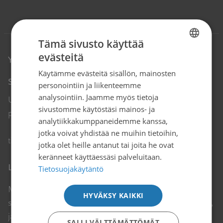
Tämä sivusto käyttää
evästeitä
FINNISH
Yhteystiedot
Käytämme evästeitä sisällön, mainosten
SWEDISH
Syöpäjärjestöt
personointiin ja liikenteemme
ENGLISH
analysointiin. Jaamme myös tietoja
Unioninkatu 22, 00130 Helsinki
sivustomme käytöstäsi mainos- ja
puh. 09 135 331
analytiikkakumppaneidemme kanssa,
jotka voivat yhdistää ne muihin tietoihin,
Avautuu uuteen ikkunaan
tiedotus@cancer.fi
↗
jotka olet heille antanut tai joita he ovat
keränneet käyttäessäsi palveluitaan.
Liity jäseneksi
Tietosuojakäytäntö
Meitä on reilu 110 000. Liity paikkakunnallasi toimivaan
HYVÄKSY KAIKKI
syöpäyhdistykseen tai valtakunnalliseen potilasjärjestöön,
ja osallistu Syöpäjärjestöjen tekemään tärkeään työhön.
SALLI VÄLTTÄMÄTTÖMÄT