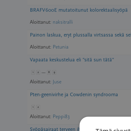
BRAFV600E mutatoitunut kolorektaalisyöpä
Aloittanut:
naksitralli
Painon laskua, eryt plussalla virtsassa sekä s
Aloittanut:
Petunia
Vapaata keskustelua eli "sitä sun tätä"
…
1
2
8
9
Aloittanut:
Juse
Pten-geenivirhe ja Cowdenin syndrooma
1
2
Aloittanut:
Peppi83
Syöpäsairaat terveen ihmisen silmin