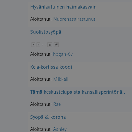
Hyvänlaatuinen haimakasvain
Aloittanut:
Nuorenasairastunut
Suolistosyöpä
…
1
2
35
36
Aloittanut:
hogan-67
Kela-kortissa koodi
Aloittanut:
Mikkali
Tämä keskustelupalsta kansallisperintönä..
Aloittanut:
Rae
Syöpä & korona
Aloittanut:
Ashley