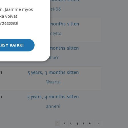
pasi-68
iin. Jaamme myös
FINNISH
ka voivat
SWEDISH
yttäessäsi
6
4 years, 7 months sitten
ENGLISH
Isintytto
KSY KAIKKI
1
5 years, 3 months sitten
Titta01
1
5 years, 3 months sitten
Waartu
1
5 years, 4 months sitten
anneni
1
2
3
4
5
6
→