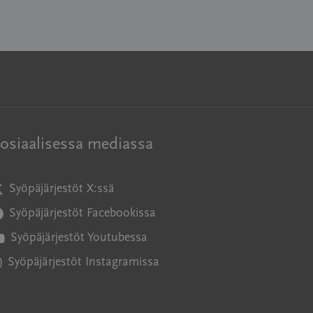
osiaalisessa mediassa
Syöpäjärjestöt X:ssä
vautuu uuteen ikkunaan
Syöpäjärjestöt Facebookissa
vautuu uuteen ikkunaan
Syöpäjärjestöt Youtubessa
vautuu uuteen ikkunaan
Syöpäjärjestöt Instagramissa
vautuu uuteen ikkunaan