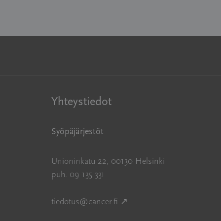
Yhteystiedot
Syöpäjärjestöt
Unioninkatu 22, 00130 Helsinki
puh. 09 135 331
Avautuu uuteen ikkunaan
tiedotus@cancer.fi
↗