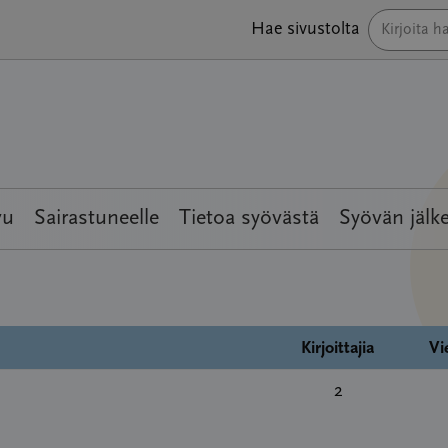
Hae sivustolta
vu
Sairastuneelle
Tietoa syövästä
Syövän jälk
Kirjoittajia
Vi
2