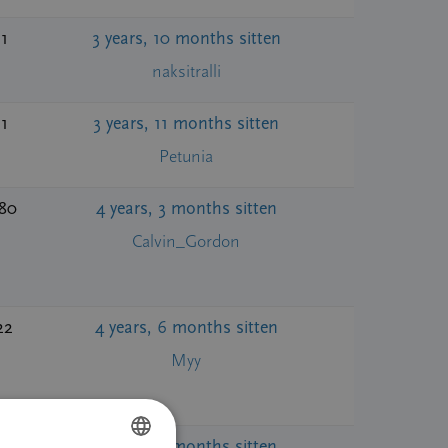
1
3 years, 10 months sitten
naksitralli
1
3 years, 11 months sitten
Petunia
80
4 years, 3 months sitten
Calvin_Gordon
22
4 years, 6 months sitten
Myy
1
4 years, 7 months sitten