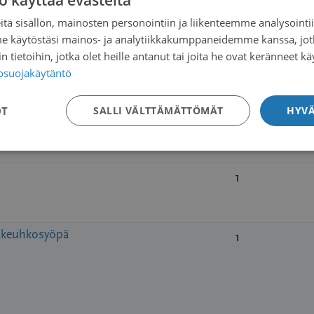
o käyttää evästeitä
tä sisällön, mainosten personointiin ja liikenteemme analysoint
me käytöstäsi mainos- ja analytiikkakumppaneidemme kanssa, jot
 tietoihin, jotka olet heille antanut tai joita he ovat keränneet kä
4
tosuojakäytäntö
OT
SALLI VÄLTTÄMÄTTÖMÄT
HYVÄ
1
1
a keuhkosyöpä
1