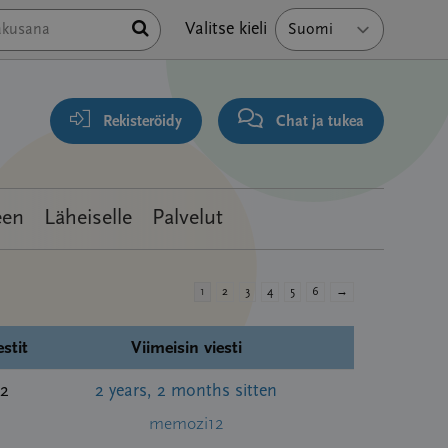
Hae
Valitse kieli
Rekisteröidy
Chat ja tukea
een
Läheiselle
Palvelut
1
2
3
4
5
6
→
estit
Viimeisin viesti
2
2 years, 2 months sitten
memozi12