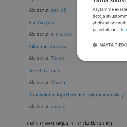
Tämä sivust
Käytämme evästei
Aloittanut:
pasi-68
tietoja sivustom
yhdistää ne muihin
Haimasyöpä
palveluitaan.
Tie
Aloittanut:
elmo2020
NÄYTÄ TIED
Silmämelanooma
Aloittanut:
Titta01
Tervehdys taas.
Aloittanut:
Waartu
Tupakoinnin lopettaminen, nikotiininuuska j
Aloittanut:
anneni
Esillä 15 viestiketjua, 1 - 15 (kaikkiaan 83)