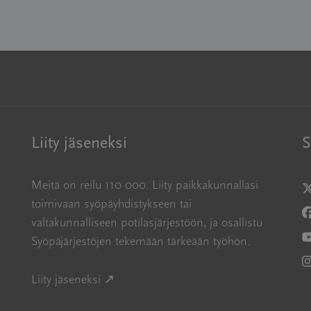
Liity jäseneksi
S
Meitä on reilu 110 000. Liity paikkakunnallasi
A
toimivaan syöpäyhdistykseen tai
A
valtakunnalliseen potilasjärjestöön, ja osallistu
Syöpäjärjestöjen tekemään tärkeään työhön.
A
A
Avautuu uuteen ikkunaan
Liity jäseneksi ↗