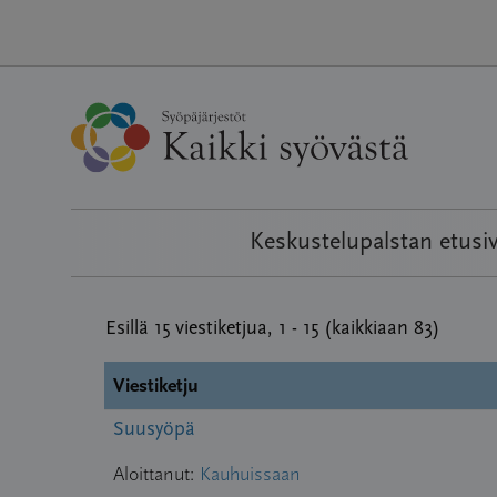
Hyppää
sisältöön
Keskustelupalstan etusi
Esillä 15 viestiketjua, 1 - 15 (kaikkiaan 83)
Viestiketju
Suusyöpä
Aloittanut:
Kauhuissaan