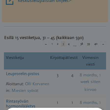
Keskustelupalstan ohjeet
Avautuu uudessa ikkunassa
Esillä 15 viestiketjua, 31 – 45 (kaikkiaan 590)
←
1
2
3
4
38
39
40
→
…
Viestiketju
Kirjoittajia
Viestit
Viimeisin
viesti
Leuprorelin-pistos
3
4
8 months, 1
week sitten
Aloittanut:
Olli Korvanen
kiirvoo
in:
Miesten syövät
Rintasyövän
1
1
8 months, 1
hormonilääkitys
week sitten