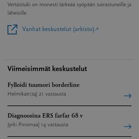
Vertaistuki on monesti tärkeää syöpään sairastuneille ja
läheisille.
Vanhat keskustelut (arkisto)
Avautuu uudessa ikkunassa
Viimeisimmät keskustelut
Fylloidi tuumori borderline
Kirjoittaja:
Helmikatri74
| 21
vastausta
Diagnoosina ERS farfar 68 v
Kirjoittaja:
Jyrki Pinomaa
| 14
vastausta