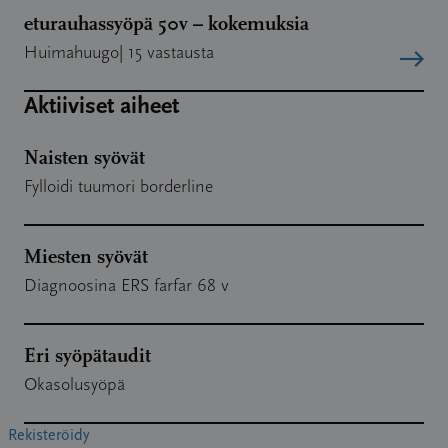
eturauhassyöpä 50v – kokemuksia
Kirjoittaja:
Huimahuugo
| 15
vastausta
Aktiiviset aiheet
Naisten syövät
Uusin aihe
Fylloidi tuumori borderline
Miesten syövät
Uusin aihe
Diagnoosina ERS farfar 68 v
Eri syöpätaudit
Uusin aihe
Okasolusyöpä
Rekisteröidy