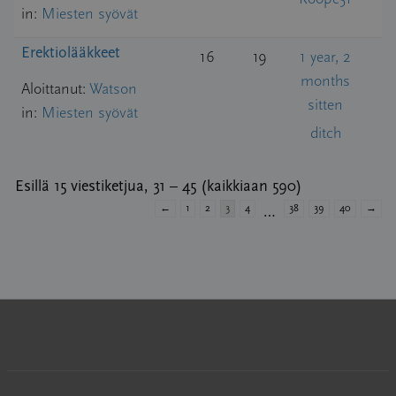
in:
Miesten syövät
Erektiolääkkeet
16
19
1 year, 2
months
Aloittanut:
Watson
sitten
in:
Miesten syövät
ditch
Esillä 15 viestiketjua, 31 – 45 (kaikkiaan 590)
←
1
2
3
4
38
39
40
→
…