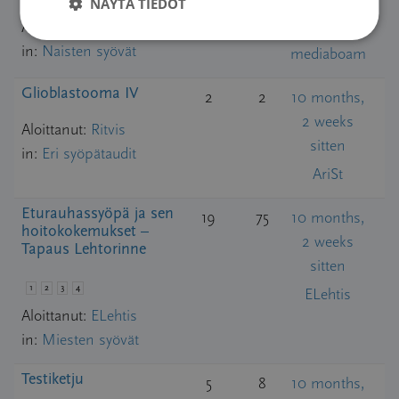
1 week
NÄYTÄ TIEDOT
sitten
Aloittanut:
Mimmi
in:
Naisten syövät
mediaboam
Glioblastooma IV
2
2
10 months,
2 weeks
Aloittanut:
Ritvis
sitten
in:
Eri syöpätaudit
AriSt
Eturauhassyöpä ja sen
19
75
10 months,
hoitokokemukset –
2 weeks
Tapaus Lehtorinne
sitten
1
2
3
4
ELehtis
Aloittanut:
ELehtis
in:
Miesten syövät
Testiketju
5
8
10 months,