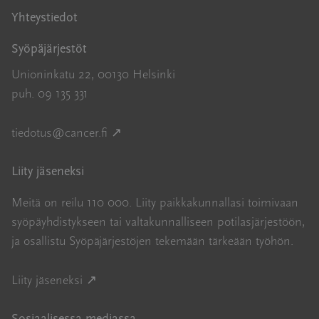
Yhteystiedot
Syöpäjärjestöt
Unioninkatu 22, 00130 Helsinki
puh. 09 135 331
Avautuu uuteen ikkunaan
tiedotus@cancer.fi
↗
Liity jäseneksi
Meitä on reilu 110 000. Liity paikkakunnallasi toimivaan
syöpäyhdistykseen tai valtakunnalliseen potilasjärjestöön,
ja osallistu Syöpäjärjestöjen tekemään tärkeään työhön.
Avautuu uuteen ikkunaan
Liity jäseneksi ↗