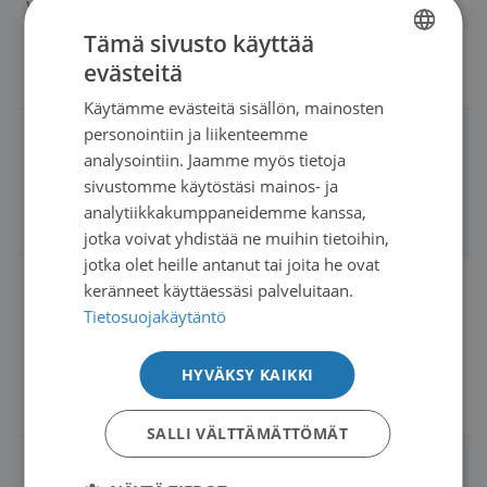
vaikutus orgasmiin
Deneb
Tämä sivusto käyttää
Aloittanut:
Deneb
evästeitä
in:
Naisten syövät
FINNISH
Käytämme evästeitä sisällön, mainosten
SWEDISH
ISUP1 eturauhassyöpä
2
2
8 months, 2
personointiin ja liikenteemme
ENGLISH
analysointiin. Jaamme myös tietoja
weeks
Aloittanut:
soossix
sivustomme käytöstäsi mainos- ja
sitten
in:
Miesten syövät
analytiikkakumppaneidemme kanssa,
Johan65
jotka voivat yhdistää ne muihin tietoihin,
jotka olet heille antanut tai joita he ovat
letrozol ratiopharm
25
37
10 months,
keränneet käyttäessäsi palveluitaan.
kokemuksia
1 week
Tietosuojakäytäntö
sitten
1
2
Pike
HYVÄKSY KAIKKI
Aloittanut:
Vaahtera
in:
Naisten syövät
SALLI VÄLTTÄMÄTTÖMÄT
Letrozolista
5
18
10 months,
osteoporoosi