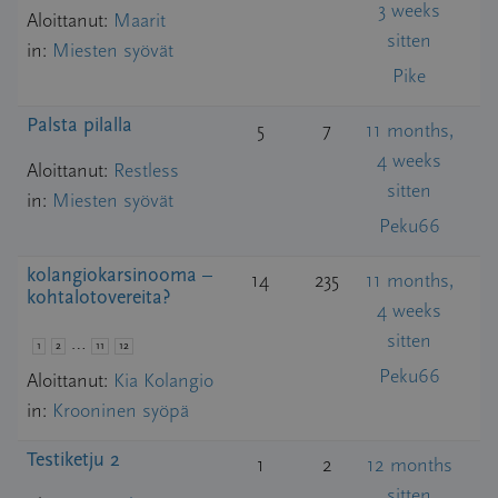
3 weeks
Aloittanut:
Maarit
sitten
in:
Miesten syövät
Pike
Palsta pilalla
5
7
11 months,
4 weeks
Aloittanut:
Restless
sitten
in:
Miesten syövät
Peku66
kolangiokarsinooma –
14
235
11 months,
kohtalotovereita?
4 weeks
sitten
…
1
2
11
12
Peku66
Aloittanut:
Kia Kolangio
in:
Krooninen syöpä
Testiketju 2
1
2
12 months
sitten