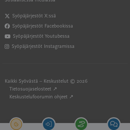
Sosiaalisessa mediassa
Syöpäjärjestöt X:ssä
Avautuu uuteen ikkunaan
Syöpäjärjestöt Facebookissa
Avautuu uuteen ikkunaan
Syöpäjärjestöt Youtubessa
Avautuu uuteen ikkunaan
Syöpäjärjestöt Instagramissa
Avautuu uuteen ikkunaan
Kaikki Syövästä – Keskustelut © 2026
Avautuu uuteen ikkunaan
Tietosuojaselosteet ↗
Avautuu uuteen ikkunaan
Keskustelufoorumin ohjeet ↗