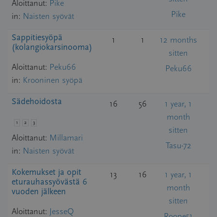
Aloittanut:
Pike
Pike
in:
Naisten syövät
Sappitiesyöpä
1
1
12 months
(kolangiokarsinooma)
sitten
Aloittanut:
Peku66
Peku66
in:
Krooninen syöpä
Sädehoidosta
16
56
1 year, 1
month
1
2
3
sitten
Aloittanut:
Millamari
Tasu-72
in:
Naisten syövät
Kokemukset ja opit
13
16
1 year, 1
eturauhassyövästä 6
month
vuoden jälkeen
sitten
Aloittanut:
JesseQ
Roope51