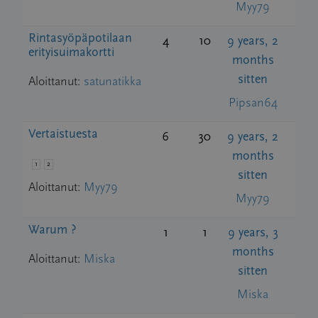
Myy79
Rintasyöpäpotilaan
4
10
9 years, 2
erityisuimakortti
months
sitten
Aloittanut:
satunatikka
Pipsan64
Vertaistuesta
6
30
9 years, 2
months
1
2
sitten
Aloittanut:
Myy79
Myy79
Warum ?
1
1
9 years, 3
months
Aloittanut:
Miska
sitten
Miska