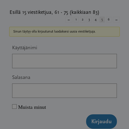
Esillä 15 viestiketjua, 61 - 75 (kaikkiaan 83)
←
1
2
3
4
5
6
→
Sinun täytyy olla kirjautunut luodaksesi uusia viestiketjuja.
Käyttäjänimi
Salasana
Muista minut
Kirjaudu