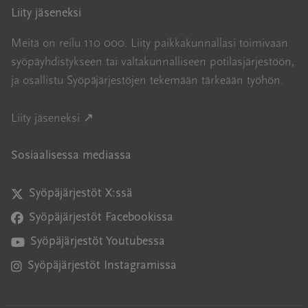
Liity jäseneksi
Meitä on reilu 110 000. Liity paikkakunnallasi toimivaan
syöpäyhdistykseen tai valtakunnalliseen potilasjärjestöön,
ja osallistu Syöpäjärjestöjen tekemään tärkeään työhön.
Avautuu uuteen ikkunaan
Liity jäseneksi ↗
Sosiaalisessa mediassa
Syöpäjärjestöt X:ssä
Avautuu uuteen ikkunaan
Syöpäjärjestöt Facebookissa
Avautuu uuteen ikkunaan
Syöpäjärjestöt Youtubessa
Avautuu uuteen ikkunaan
Syöpäjärjestöt Instagramissa
Avautuu uuteen ikkunaan