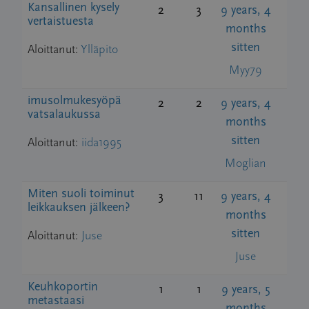
Kansallinen kysely
2
3
9 years, 4
vertaistuesta
months
sitten
Aloittanut:
Ylläpito
Myy79
imusolmukesyöpä
2
2
9 years, 4
vatsalaukussa
months
sitten
Aloittanut:
iida1995
Moglian
Miten suoli toiminut
3
11
9 years, 4
leikkauksen jälkeen?
months
sitten
Aloittanut:
Juse
Juse
Keuhkoportin
1
1
9 years, 5
metastaasi
months