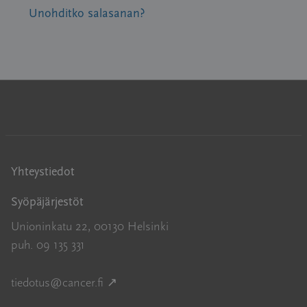
Unohditko salasanan?
Yhteystiedot
Syöpäjärjestöt
Unioninkatu 22, 00130 Helsinki
puh. 09 135 331
Avautuu uuteen ikkunaan
tiedotus@cancer.fi
↗