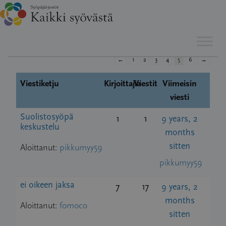
Hyppää
Esillä 15 viestiketjua, 61 - 75 (kaikkiaan 83)
sisältöön
←
1
2
3
4
5
6
→
Viestiketju
Kirjoittajia
Viestit
Viimeisin
viesti
Suolistosyöpä
1
1
9 years, 2
keskustelu
months
sitten
Aloittanut:
pikkumyy59
pikkumyy59
ei oikeen jaksa
7
17
9 years, 2
months
Aloittanut:
fomoco
sitten