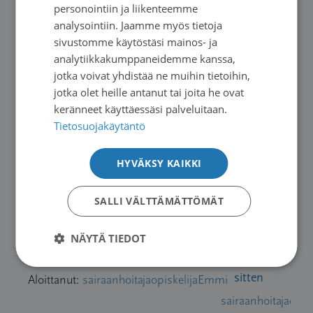
Aloittanut:
Ulpu
personointiin ja liikenteemme
Ulpu
ENGLISH
analysointiin. Jaamme myös tietoja
sivustomme käytöstäsi mainos- ja
Koepalan otto
2
3
10 years, 1
kielestä?
analytiikkakumppaneidemme kanssa,
month
jotka voivat yhdistää ne muihin tietoihin,
sitten
Aloittanut:
Villakarhu
jotka olet heille antanut tai joita he ovat
Villakarhu
keränneet käyttäessäsi palveluitaan.
Tietosuojakäytäntö
Luuston aristus/
1
1
10 years, 4
todettu virtsarakon-
months
HYVÄKSY KAIKKI
ja kilpirauhasen
sitten
syöpä
Kuura50
SALLI VÄLTTÄMÄTTÖMÄT
Aloittanut:
Kuura50
Keuhkosyöpä ja
NÄYTÄ TIEDOT
1
1
10 years, 5
omaiset
months
sitten
Aloittanut:
sairaanhoitajaopiskelijaEmmi
sairaanhoitajaopi