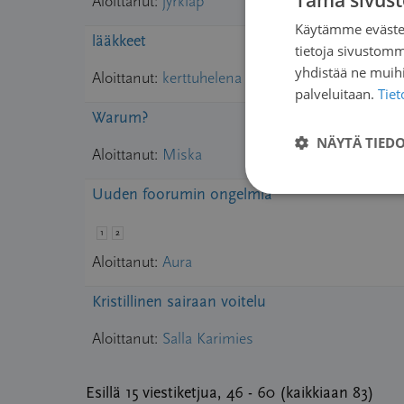
Tämä sivust
Aloittanut:
jyrkiap
Käytämme evästei
lääkkeet
tietoja sivustom
yhdistää ne muihin
Aloittanut:
kerttuhelena
palveluitaan.
Tie
Warum?
NÄYTÄ TIED
Aloittanut:
Miska
Uuden foorumin ongelmia
1
2
Aloittanut:
Aura
Kristillinen sairaan voitelu
Aloittanut:
Salla Karimies
Esillä 15 viestiketjua, 46 - 60 (kaikkiaan 83)