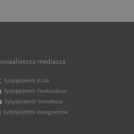
osiaalisessa mediassa
Syöpäjärjestöt X:ssä
vautuu uuteen ikkunaan
Syöpäjärjestöt Facebookissa
vautuu uuteen ikkunaan
Syöpäjärjestöt Youtubessa
vautuu uuteen ikkunaan
Syöpäjärjestöt Instagramissa
vautuu uuteen ikkunaan