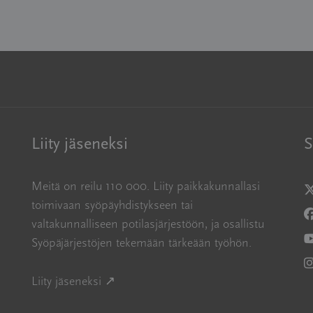
Liity jäseneksi
S
Meitä on reilu 110 000. Liity paikkakunnallasi
A
toimivaan syöpäyhdistykseen tai
A
valtakunnalliseen potilasjärjestöön, ja osallistu
Syöpäjärjestöjen tekemään tärkeään työhön.
A
A
Avautuu uuteen ikkunaan
Liity jäseneksi ↗