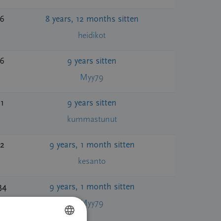
6
8 years, 12 months sitten
heidikot
6
9 years sitten
Myy79
1
9 years sitten
kummastunut
2
9 years, 1 month sitten
kesanto
34
9 years, 1 month sitten
Myy79