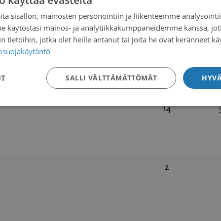
o käyttää evästeitä
tä sisällön, mainosten personointiin ja liikenteemme analysoint
1
me käytöstäsi mainos- ja analytiikkakumppaneidemme kanssa, jot
 tietoihin, jotka olet heille antanut tai joita he ovat keränneet kä
tosuojakäytäntö
3
OT
SALLI VÄLTTÄMÄTTÖMÄT
HYVÄ
14
2