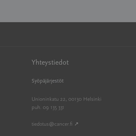
Yhteystiedot
Syöpäjärjestöt
Unioninkatu 22, 00130 Helsinki
puh. 09 135 331
Avautuu uuteen ikkunaan
tiedotus@cancer.fi
↗