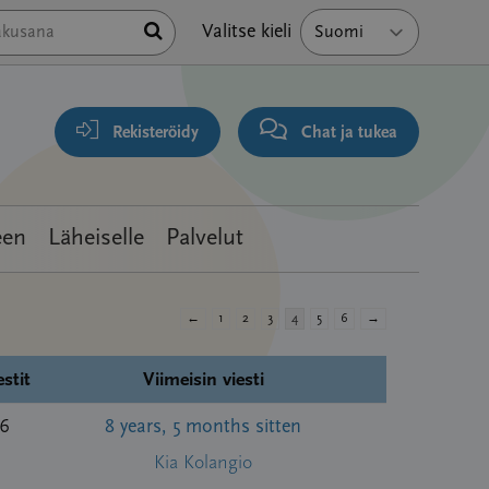
Hae
Valitse kieli
Rekisteröidy
Chat ja tukea
een
Läheiselle
Palvelut
←
1
2
3
4
5
6
→
estit
Viimeisin viesti
6
8 years, 5 months sitten
Kia Kolangio