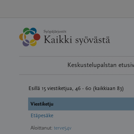
Hyppää
sisältöön
Keskustelupalstan etusi
Esillä 15 viestiketjua, 46 - 60 (kaikkiaan 83)
Viestiketju
Etäpesäke
Aloittanut:
terve54v