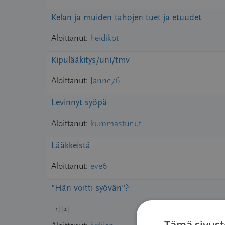
Kelan ja muiden tahojen tuet ja etuudet
Aloittanut:
heidikot
Kipulääkitys/uni/tmv
Aloittanut:
Janne76
Levinnyt syöpä
Aloittanut:
kummastunut
Lääkkeistä
Aloittanut:
eve6
"Hän voitti syövän"?
1
2