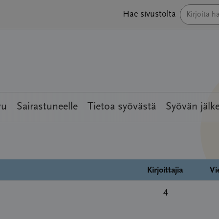
Hae sivustolta
vu
Sairastuneelle
Tietoa syövästä
Syövän jälk
Kirjoittajia
Vi
4