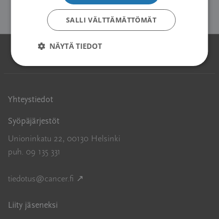
SALLI VÄLTTÄMÄTTÖMÄT
NÄYTÄ TIEDOT
Yhteystiedot
Syöpäjärjestöt
Unioninkatu 22, 00130 Helsinki
puh. 09 135 331
Avautuu uuteen ikkunaan
tiedotus@cancer.fi
↗
Liity jäseneksi