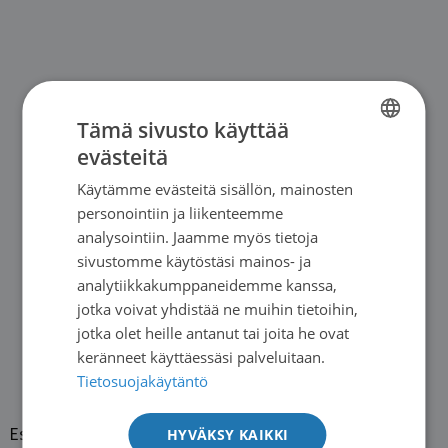
Tämä sivusto käyttää
evästeitä
FINNISH
Käytämme evästeitä sisällön, mainosten
SWEDISH
personointiin ja liikenteemme
ENGLISH
analysointiin. Jaamme myös tietoja
sivustomme käytöstäsi mainos- ja
analytiikkakumppaneidemme kanssa,
jotka voivat yhdistää ne muihin tietoihin,
jotka olet heille antanut tai joita he ovat
keränneet käyttäessäsi palveluitaan.
Tietosuojakäytäntö
HYVÄKSY KAIKKI
Esillä viestiketju 1 (1:stä)