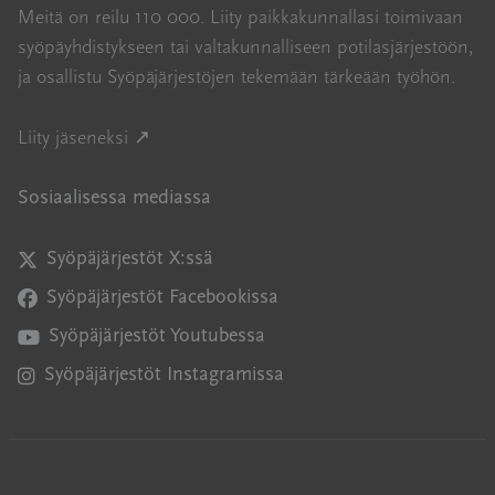
Meitä on reilu 110 000. Liity paikkakunnallasi toimivaan
syöpäyhdistykseen tai valtakunnalliseen potilasjärjestöön,
ja osallistu Syöpäjärjestöjen tekemään tärkeään työhön.
Avautuu uuteen ikkunaan
Liity jäseneksi ↗
Sosiaalisessa mediassa
Syöpäjärjestöt X:ssä
Avautuu uuteen ikkunaan
Syöpäjärjestöt Facebookissa
Avautuu uuteen ikkunaan
Syöpäjärjestöt Youtubessa
Avautuu uuteen ikkunaan
Syöpäjärjestöt Instagramissa
Avautuu uuteen ikkunaan