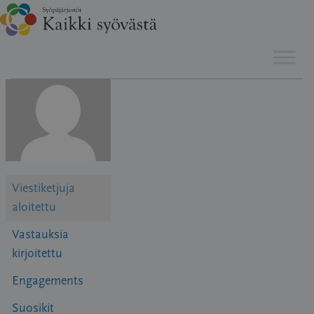
Hyppää
sisältöön
Viestiketjuja
aloitettu
Vastauksia
kirjoitettu
Engagements
Suosikit