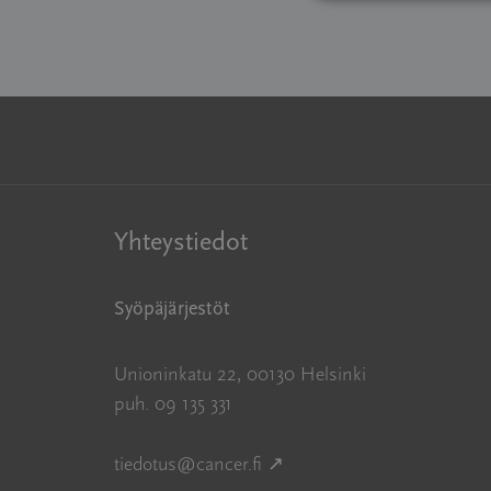
Yhteystiedot
Syöpäjärjestöt
Unioninkatu 22, 00130 Helsinki
puh. 09 135 331
Avautuu uuteen ikkunaan
tiedotus@cancer.fi
↗