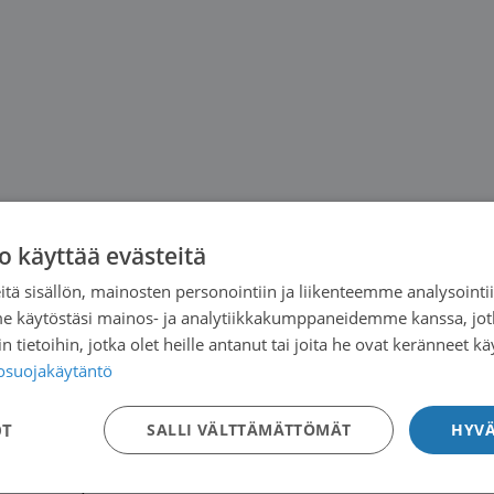
o käyttää evästeitä
tä sisällön, mainosten personointiin ja liikenteemme analysoint
me käytöstäsi mainos- ja analytiikkakumppaneidemme kanssa, jot
 tietoihin, jotka olet heille antanut tai joita he ovat keränneet kä
tosuojakäytäntö
OT
SALLI VÄLTTÄMÄTTÖMÄT
HYVÄ
kaikkiaan 2)