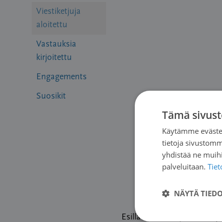
Viestiketjuja
aloitettu
Vastauksia
kirjoitettu
Engagements
Suosikit
Tämä sivust
Käytämme evästei
tietoja sivustom
yhdistää ne muihin
palveluitaan.
Tie
NÄYTÄ TIED
Esillä 2 viestiketjua, 1 - 2 (