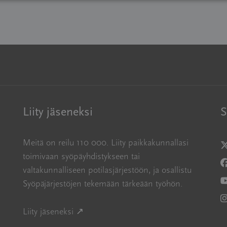
Liity jäseneksi
S
Meitä on reilu 110 000. Liity paikkakunnallasi
A
toimivaan syöpäyhdistykseen tai
A
valtakunnalliseen potilasjärjestöön, ja osallistu
Syöpäjärjestöjen tekemään tärkeään työhön.
A
A
Avautuu uuteen ikkunaan
Liity jäseneksi ↗