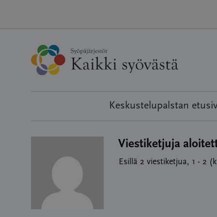
Hyppää
sisältöön
Keskustelupalstan etusi
Viestiketjuja aloitet
Esillä 2 viestiketjua, 1 - 2 (