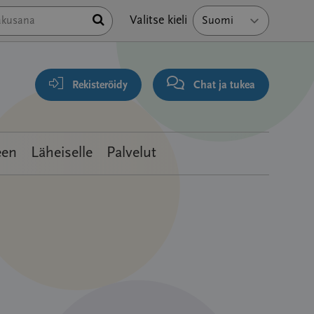
Hae
Valitse kieli
Rekisteröidy
Chat ja tukea
een
Läheiselle
Palvelut
Viestike
Kirjoitta
Viestit
Viimeis
viesti
47-
8
25
2
vuotia
years,