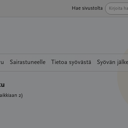
Hae sivustolta
vu
Sairastuneelle
Tietoa syövästä
Syövän jälk
tu
kaikkiaan 2)