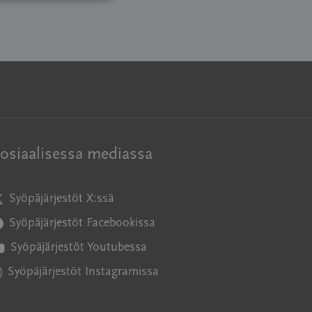
osiaalisessa mediassa
Syöpäjärjestöt X:ssä
vautuu uuteen ikkunaan
Syöpäjärjestöt Facebookissa
vautuu uuteen ikkunaan
Syöpäjärjestöt Youtubessa
vautuu uuteen ikkunaan
Syöpäjärjestöt Instagramissa
vautuu uuteen ikkunaan