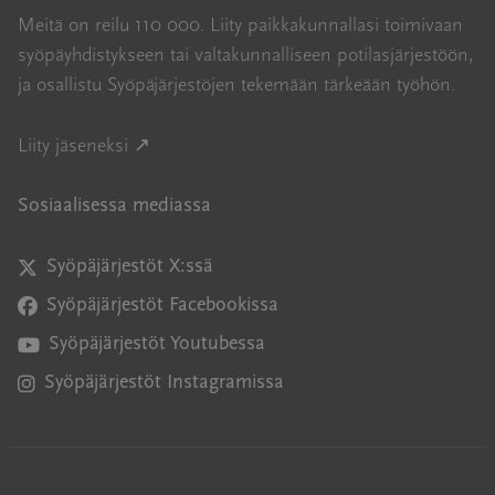
Meitä on reilu 110 000. Liity paikkakunnallasi toimivaan
syöpäyhdistykseen tai valtakunnalliseen potilasjärjestöön,
ja osallistu Syöpäjärjestöjen tekemään tärkeään työhön.
Avautuu uuteen ikkunaan
Liity jäseneksi ↗
Sosiaalisessa mediassa
Syöpäjärjestöt X:ssä
Avautuu uuteen ikkunaan
Syöpäjärjestöt Facebookissa
Avautuu uuteen ikkunaan
Syöpäjärjestöt Youtubessa
Avautuu uuteen ikkunaan
Syöpäjärjestöt Instagramissa
Avautuu uuteen ikkunaan