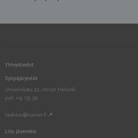
Yhteystiedot
Syöpäjärjestöt
Unioninkatu 22, 00130 Helsinki
puh. 09 135 331
Avautuu uuteen ikkunaan
tiedotus@cancer.fi
↗
Liity jäseneksi