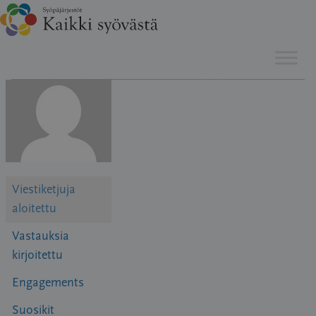
Hyppää
sisältöön
Viestiketjuja
aloitettu
Vastauksia
kirjoitettu
Engagements
Suosikit