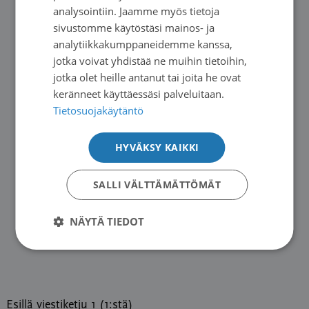
ENGLISH
analysointiin. Jaamme myös tietoja
sivustomme käytöstäsi mainos- ja
analytiikkakumppaneidemme kanssa,
jotka voivat yhdistää ne muihin tietoihin,
jotka olet heille antanut tai joita he ovat
keränneet käyttäessäsi palveluitaan.
Tietosuojakäytäntö
HYVÄKSY KAIKKI
SALLI VÄLTTÄMÄTTÖMÄT
NÄYTÄ TIEDOT
Esillä viestiketju 1 (1:stä)